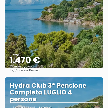
откуда
1.470 €
Общая сумма
КУДА:
Касаль Велино
Видеть
Hydra Club 3* Pensione
Completa LUGLIO 4
persone
1 НАПРАВЛЕНИЯ
7 НОЧЬЮ