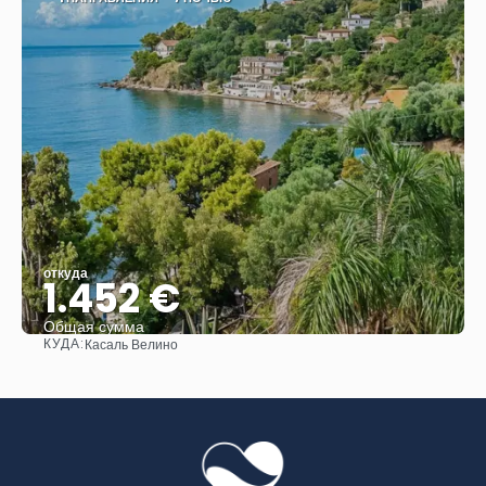
откуда
1.452 €
Общая сумма
КУДА:
Касаль Велино
Видеть