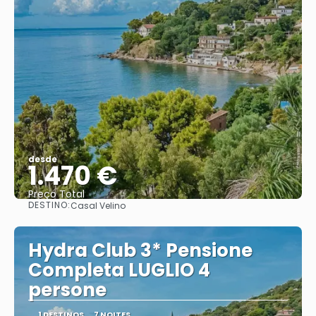
desde
1.470 €
Preço Total
DESTINO:
Casal Velino
Vejo
Hydra Club 3* Pensione
Completa LUGLIO 4
persone
1 DESTINOS
7 NOITES