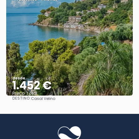
desde
1.452 €
Preço Total
DESTINO:
Casal Velino
Vejo