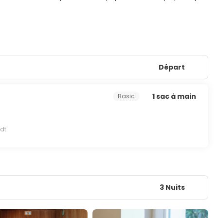
Départ
1 sac à main
Basic
ndt
3 Nuits