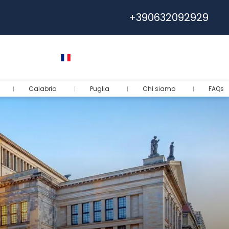
+390632092929
e
Euro
Français
Connectez-vous
Calabria
Puglia
Chi siamo
FAQs