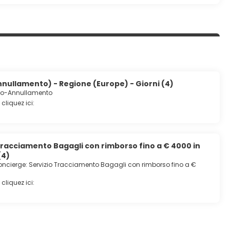
4 h/24, des journaux gratuits dans le hall et un service de
in, faites confiance à cet hôtel qui dispose d'espaces
érence et des salles de réunion. Un parking payant sans
nullamento) - Regione (Europe) - Giorni (4)
io-Annullamento
cliquez ici:
Tracciamento Bagagli con rimborso fino a € 4000 in
(4)
ncierge: Servizio Tracciamento Bagagli con rimborso fino a €
cliquez ici: