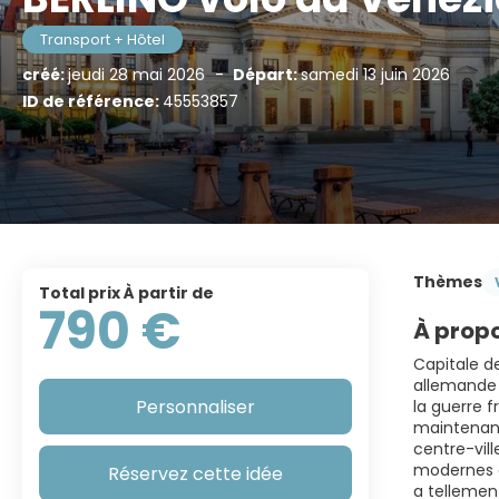
Transport + Hôtel
créé:
jeudi 28 mai 2026
-
Départ:
samedi 13 juin 2026
ID de référence:
45553857
Thèmes
Total prix À partir de
790 €
À propo
Capitale de
allemande n
Personnaliser
la guerre f
maintenant
centre-vill
modernes de
Réservez cette idée
a tellemen