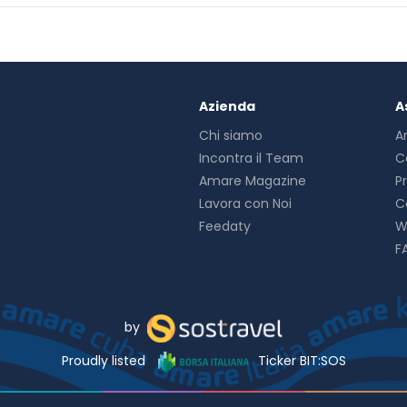
Azienda
A
Chi siamo
A
Incontra il Team
C
Amare Magazine
P
Lavora con Noi
C
Feedaty
W
F
by
Proudly listed
Ticker BIT:SOS