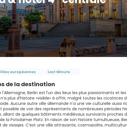
Villes européennes
Last Minute
s de la destination
 l'Allemagne, Berlin est l'un des lieux les plus passionnants et le
’a plus d’histoire «visible» à offrir, malgré toutes les cicatrice
roide. Aucune autre ville allemande n'a une vie culturelle aussi ric
 possible de voir des représentants de nombreuses périodes his
e, allant de quelques bâtiments médiévaux survivants proches de 
 la Potsdamer Platz. En raison de son histoire tumultueuse, Berl
t de visages. C’est une ville attrayante, cosmopolite, multicult