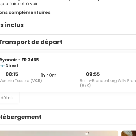
 à faire et à voir.
ions complémentaires
s inclus
Transport de départ
Ryanair - FR 3465
Direct
08:15
09:55
1h 40m
Venezia Tessera
(VCE)
Berlin-Brandenburg Willy Bra
(BER)
 détails
Hébergement