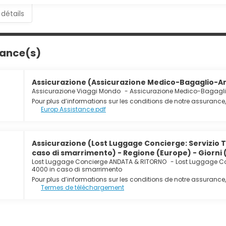
tous les jours de 06 h 30 à 10 h 30 moyennant un supplément.
 détails
ents et services proposés incluent un centre d'affaires ouvert 2
 sec / blanchisserie. Si vous devez organiser une réunion à Berl
 mesurant 1000 mètres carrés et comprenant un centre de conf
rance(s)
voiturier est disponible dans l'enceinte de l'hébergement.
Assicurazione (Assicurazione Medico-Bagaglio-An
Assicurazione Viaggi Mondo
-
Assicurazione Medico-Bagagl
Pour plus d’informations sur les conditions de notre assurance, 
Europ Assistance.pdf
Assicurazione (Lost Luggage Concierge: Servizio 
caso di smarrimento) - Regione (Europe) - Giorni 
Lost Luggage Concierge ANDATA & RITORNO
-
Lost Luggage Co
4000 in caso di smarrimento
Pour plus d’informations sur les conditions de notre assurance, 
Termes de téléchargement