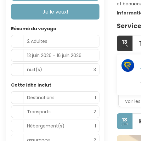
et beaucoup
Je le veux!
Informat
Service
Résumé du voyage
2 Adultes
13
juin
13 juin 2026 - 16 juin 2026
nuit(s)
3
Cette idée inclut
Destinations
1
Voir les
Transports
2
13
juin
Hébergement(s)
1
assurance
2