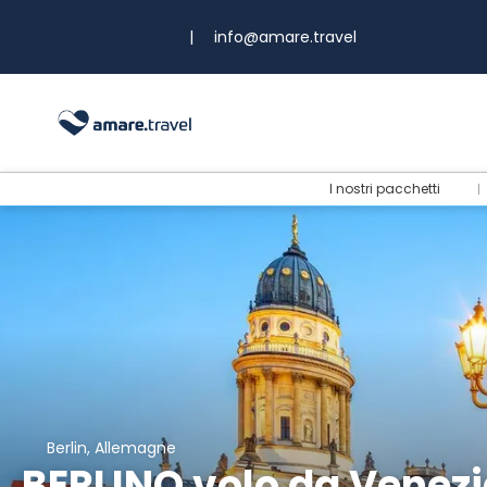
|
info@amare.travel
I nostri pacchetti
Berlin, Allemagne
BERLINO volo da Venezi