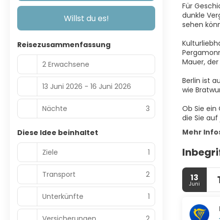
Für Geschi
dunkle Ver
Willst du es!
sehen könne
Kulturlieb
Reisezusammenfassung
Pergamonmu
Mauer, der 
2 Erwachsene
Berlin ist 
13 Juni 2026 - 16 Juni 2026
wie Bratwur
Nächte
3
Ob Sie ein 
die Sie auf
Mehr Info
Diese Idee beinhaltet
Inbegri
Ziele
1
Transport
2
13
Juni
Unterkünfte
1
Versicherungen
2