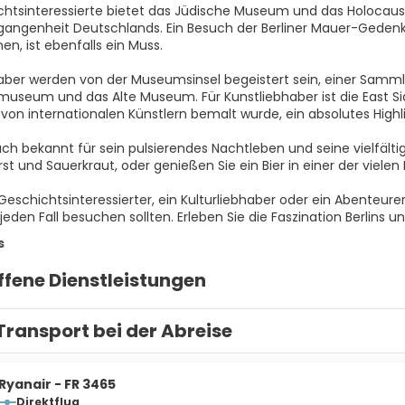
chtsinteressierte bietet das Jüdische Museum und das Holocaus
gangenheit Deutschlands. Ein Besuch der Berliner Mauer-Gedenks
n, ist ebenfalls ein Muss.
haber werden von der Museumsinsel begeistert sein, einer Sam
seum und das Alte Museum. Für Kunstliebhaber ist die East Side G
von internationalen Künstlern bemalt wurde, ein absolutes Highli
auch bekannt für sein pulsierendes Nachtleben und seine vielfält
st und Sauerkraut, oder genießen Sie ein Bier in einer der vielen
Geschichtsinteressierter, ein Kulturliebhaber oder ein Abenteurer s
 jeden Fall besuchen sollten. Erleben Sie die Faszination Berlins u
s
ffene Dienstleistungen
Transport bei der Abreise
Ryanair - FR 3465
Direktflug