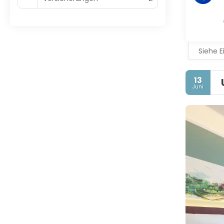
Siehe E
13
Juni