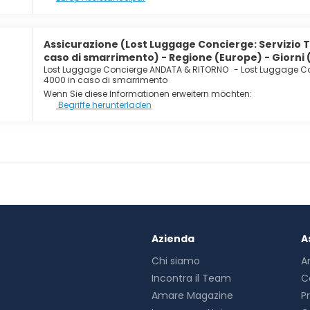
Assicurazione (Lost Luggage Concierge: Servizio 
caso di smarrimento) - Regione (Europe) - Giorni 
Lost Luggage Concierge ANDATA & RITORNO
-
Lost Luggage Co
4000 in caso di smarrimento
Wenn Sie diese Informationen erweitern möchten:
Begriffe herunterladen
Azienda
A
Chi siamo
A
Incontra il Team
C
Amare Magazine
P