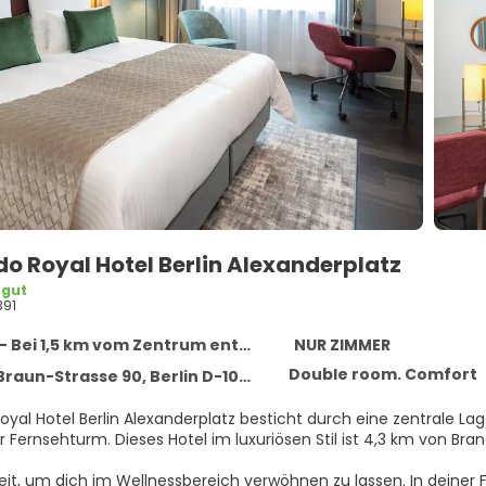
o Royal Hotel Berlin Alexanderplatz
 gut
391
- Bei 1,5 km vom Zentrum entfernt
NUR ZIMMER
Double room. Comfort
raun-Strasse 90, Berlin D-10249
yal Hotel Berlin Alexanderplatz besticht durch eine zentrale Lage
und Berliner Fernsehturm. Dieses Hotel im luxuriösen Stil is
eit, um dich im Wellnessbereich verwöhnen zu lassen. In deiner F