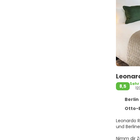
Leonard
Sehr
8,5
12
Berlin 
Otto-B
Leonardo Ro
Nimm dir Z