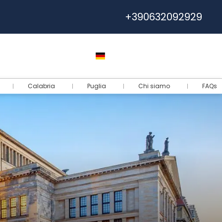
+390632092929
Hilfe
Euro
Deutsch
Log-in
Calabria
Puglia
Chi siamo
FAQs