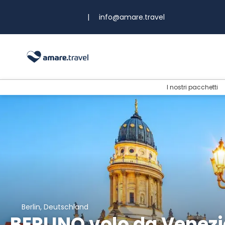
|
info@amare.travel
I nostri pacchetti
Berlin, Deutschland
BERLINO volo da Venezi