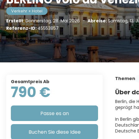
Verkehr + Hotel
Erstellt:
Donnerstag, 28. Mai 2026
-
Abreise:
Samstag, 13. J
Referenz-ID:
45553857
Themen
Gesamtpreis Ab
790 €
Über da
Berlin, die
geprägt hat
Passe es an
In Berlin 
Deutschlan
Deutsche B
Buchen Sie diese Idee