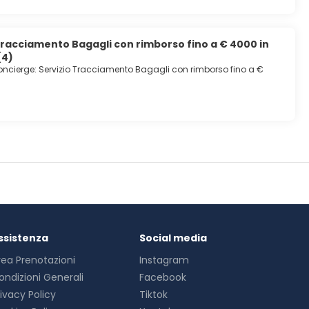
Tracciamento Bagagli con rimborso fino a € 4000 in
(4)
ncierge: Servizio Tracciamento Bagagli con rimborso fino a €
ssistenza
Social media
rea Prenotazioni
Instagram
ondizioni Generali
Facebook
rivacy Policy
Tiktok