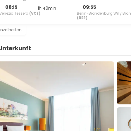
08:15
09:55
1h 40min
Venezia Tessera
(VCE)
Berlin-Brandenburg Willy Bra
(BER)
inzelheiten
Unterkunft