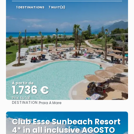
1 DESTINATIONS
7 NUIT(S)
À partir de
1.736 €
Prix ​​total
DESTINATION:
Praia A Mare
Afficher
Club Esse Sunbeach Resort
4* in all inclusive AGOSTO