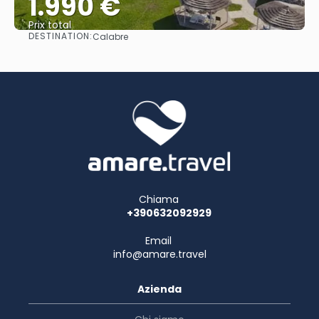
1.990 €
Prix ​​total
DESTINATION:
Calabre
Afficher
Chiama
+390632092929
Email
info@amare.travel
Azienda