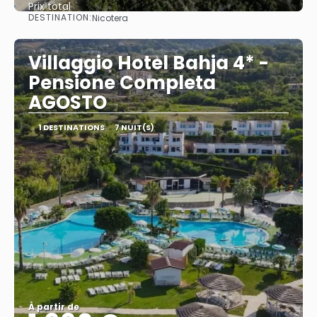
Prix ​​total
DESTINATION:
Nicotera
Afficher
Villaggio Hotel Bahja 4* -
Pensione Completa
AGOSTO
1 DESTINATIONS
7 NUIT(S)
À partir de