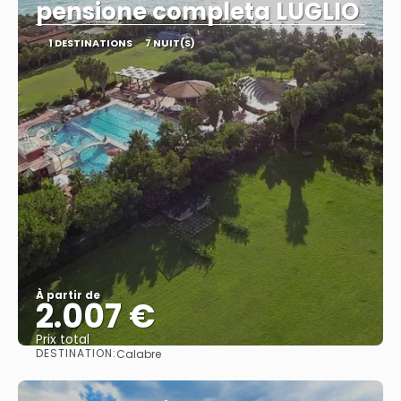
pensione completa LUGLIO
1 DESTINATIONS
7 NUIT(S)
À partir de
2.007 €
Prix ​​total
DESTINATION:
Calabre
Afficher