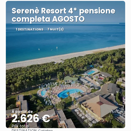
Serenè Resort 4* pensione
completa AGOSTO
1 DESTINATIONS
7 NUIT(S)
À partir de
2.626 €
Prix ​​total
DESTINATION:
Calabre