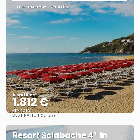
1 DESTINATIONS
7 NUIT(S)
À partir de
1.812 €
Prix ​​total
DESTINATION:
Calabre
Afficher
Resort Sciabache 4* in