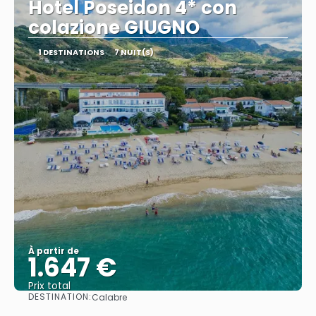
Hotel Poseidon 4* con
colazione GIUGNO
1 DESTINATIONS
7 NUIT(S)
À partir de
1.647 €
Prix ​​total
DESTINATION:
Calabre
Afficher