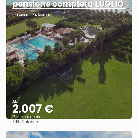
pensione completa LUGLIO
1 ZIELE
7 NÄCHTE
Ab
2.007 €
Gesamtpreis
ZIEL:
Calabria
Sehen