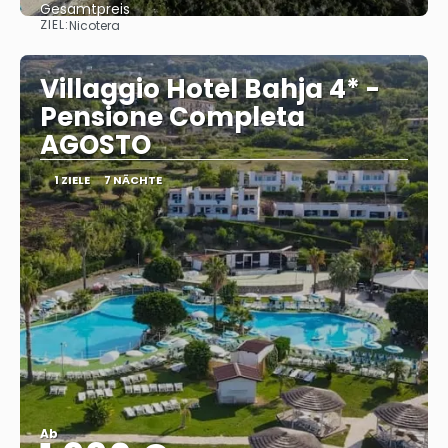
Gesamtpreis
ZIEL:
Nicotera
Sehen
Villaggio Hotel Bahja 4* -
Pensione Completa
AGOSTO
1 ZIELE
7 NÄCHTE
Ab