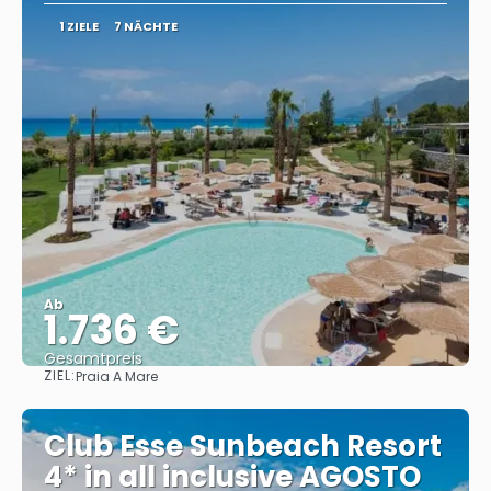
1 ZIELE
7 NÄCHTE
Ab
1.736 €
Gesamtpreis
ZIEL:
Praia A Mare
Sehen
Club Esse Sunbeach Resort
4* in all inclusive AGOSTO