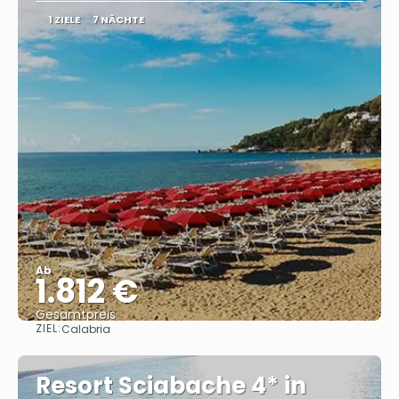
1 ZIELE
7 NÄCHTE
Ab
1.812 €
Gesamtpreis
ZIEL:
Calabria
Sehen
Resort Sciabache 4* in