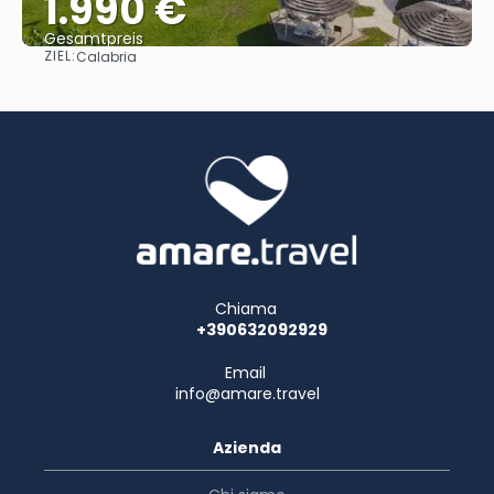
1.990 €
Gesamtpreis
ZIEL:
Calabria
Sehen
Chiama
+390632092929
Email
info@amare.travel
Azienda