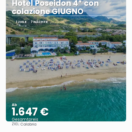
Hotel Poseidon 4* con
colazione GIUGNO
1 ZIELE
7 NÄCHTE
Ab
1.647 €
Gesamtpreis
ZIEL:
Calabria
Sehen