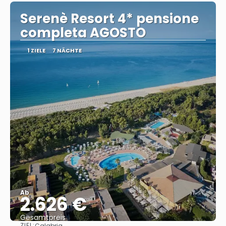
Serenè Resort 4* pensione
completa AGOSTO
1 ZIELE
7 NÄCHTE
Ab
2.626 €
Gesamtpreis
ZIEL:
Calabria