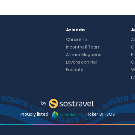
Azienda
A
Chi siamo
A
Incontra il Team
C
Amare Magazine
P
Lavora con Noi
C
Feedaty
W
F
by
Proudly listed
Ticker BIT:SOS