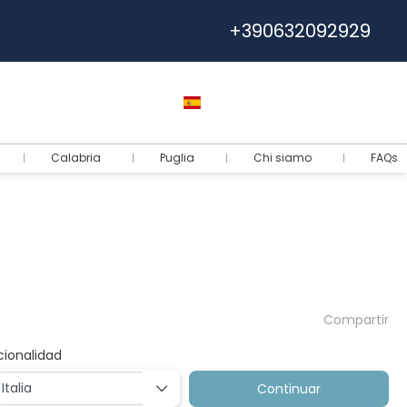
+390632092929
Ayuda
Euro
Español
Entrar
Calabria
Puglia
Chi siamo
FAQs
Compartir
cionalidad
Continuar