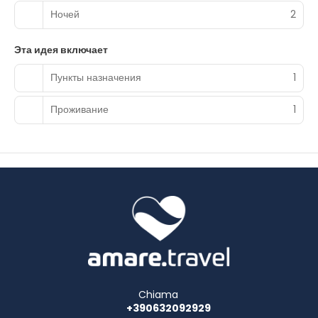
showers, complimentary toiletries, and hair dryers.
Ночей
2
Conveniences include phones, as well as safes and
electric kettles.
Эта идея включает
Enjoy Italian cuisine at Ristorante La Palagina, a poolside
Пункты назначения
1
fine-dining restaurant where you can enjoy drinks at the
bar/lounge, take in the garden view, and even dine
alfresco. You can also stay in and take advantage of the
Проживание
1
room service (during limited hours). Quench your thirst
with your favorite drink at the poolside bar. Continental
breakfasts are available daily from 7:30 AM to 10:30 AM for
a fee.
Featured amenities include limo/town car service, a
computer station, and express check-in. A roundtrip
airport shuttle and a train station pick-up service are
provided for an additional charge.
Chiama
+390632092929