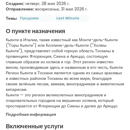
Создано:
четверг, 28 мая 2026 г.
Отправление:
воскресенье, 31 мая 2026 г.
Темы
Праздники
Last Minute
О пункте назначения
Кьянти в Италии, также известный как Монти-дель-Кьянти
("Горы Кьянти") или Коллине-дель-Кьянти ("Холмы
Кьянти"), представляет собой горную область Тосканы в
провинциях Флоренция, Сиена и Ареццо, состоящую
главным образом из холмов и гор. Этот регион известен
вином, производимым здесь и названным в его честь, Кьянти.
Регион Кьянти в Тоскане является одним из самых красивых
и известных районов Тосканы во всем мире, благодаря
своим зелёным лесам, замкам, виноградникам и живописным
кипарисам.
Кьянти — это регион великолепных виноградников и
очаровательных городков на вершинах холмов, который
простирается от Флоренции до Сиены и далее до Ареццо.
Подробная информация
Включенные услуги