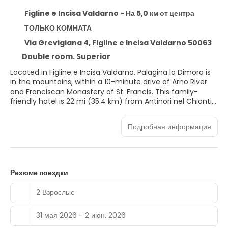
Figline e Incisa Valdarno - На 5,0 км от центра
ТОЛЬКО КОМНАТА
Via Grevigiana 4, Figline e Incisa Valdarno 50063
Double room. Superior
Located in Figline e Incisa Valdarno, Palagina la Dimora is
in the mountains, within a 10-minute drive of Arno River
and Franciscan Monastery of St. Francis. This family-
friendly hotel is 22 mi (35.4 km) from Antinori nel Chianti
Classico and 8.7 mi (14.1 km) from Fashion Groove.
Подробная информация
Relax and unwind with body treatments and facials. If
you're looking for recreational opportunities, you'll find an
attached winery, a hot tub, and a seasonal outdoor pool.
This hotel also features complimentary wireless internet
access, concierge services, and babysitting (surcharge).
Резюме поездки
Make yourself at home in one of the 35 air-conditioned
2 Взрослые
rooms featuring minibars and LED televisions.
Complimentary wireless internet access keeps you
31 мая 2026 - 2 июн. 2026
connected, and satellite programming is available for
your entertainment. Bathrooms feature bathtubs or