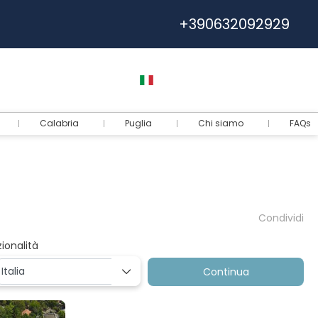
+390632092929
Help
Euro
Italiano
Accedi
Calabria
Puglia
Chi siamo
FAQs
Condividi
ionalità
Continua