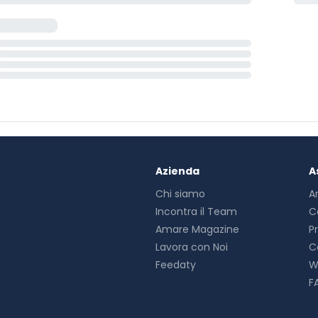
Azienda
A
Chi siamo
A
Incontra il Team
C
Amare Magazine
P
Lavora con Noi
C
Feedaty
W
F