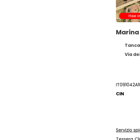
Нам э
Marina
Tancau
Via de
IT091042A
CIN
Servizio spi
Tessera Cl