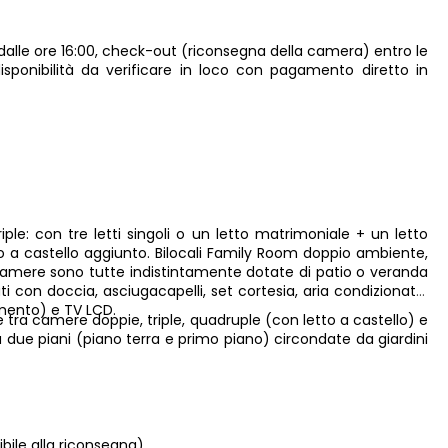
dalle ore 16:00, check-out (riconsegna della camera) entro le
o disponibilità da verificare in loco con pagamento diretto in
le: con tre letti singoli o un letto matrimoniale + un letto
 a castello aggiunto. Bilocali Family Room doppio ambiente,
 camere sono tutte indistintamente dotate di patio o veranda
ti con doccia, asciugacapelli, set cortesia, aria condizionata,
amento) e TV LCD.
se tra camere doppie, triple, quadruple (con letto a castello) e
a due piani (piano terra e primo piano) circondate da giardini
ibile alla riconsegna)