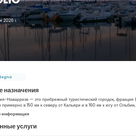
я 2026 г.
degna
е назначения
я-Наваррезе — это прибрежный туристический городок, фракция (
примерно в 150 км к северу от Кальяри и в 160 км к югу от Ольбии,
я информация
нные услуги