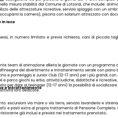
ella misura stabilita dal Comune di Lotzorai, che include: animaz
tilizzo delle attrezzature ricreative, servizio spiaggia con un omb
occupanti la camera), piscina con solarium attrezzato con docce
 in loco
si, in numero limitato e previa richiesta, cani di piccola tagli
ente team di animazione allieta le giornate con un programma di g
ll’insegna del divertimento e intrattenimento serale con piano ba
ino e pomeriggio e Junior Club (12-17 anni) per i più grandi, con
oli e parco giochi su erba, attività ludiche, didattiche e ricreative
ato per dare ai teenager (12-17 anni) la possibilità di socializz
e e Intrattenimento
 attività loro dedicate.
: escursioni via mare o via terra, servizio lavanderia e stireria, 
rafo e pasti extra al proprio trattamento di Pensione Completa. I 
n ristorante già inclusi e previsti nel trattamento prenotato
.