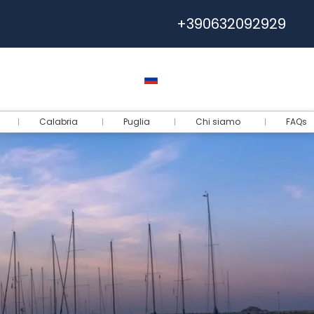
+390632092929
Помощь
Евро
Русский
Логин
Calabria
Puglia
Chi siamo
FAQs