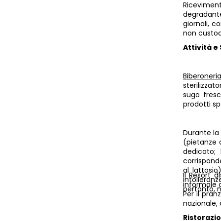
Ricevimento
degradante
giornali, 
non custod
Attività e 
Biberoneri
sterilizzat
sugo fresco
prodotti sp
Durante la
(pietanze 
dedicato;
corrisponde
al lattosi
Il Resort 
intolleran
informale c
pertanto, n
Per il pra
nazionale, 
Ristorazi