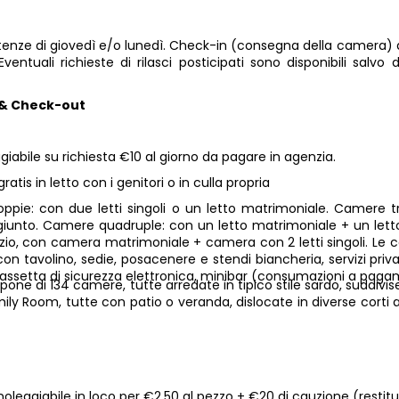
artenze di giovedì e/o lunedì. Check-in (consegna della camera) 
Eventuali richieste di rilasci posticipati sono disponibili salv
 & Check-out
giabile su richiesta €10 al giorno da pagare in agenzia.
ratis in letto con i genitori o in culla propria
pie: con due letti singoli o un letto matrimoniale. Camere trip
giunto. Camere quadruple: con un letto matrimoniale + un letto
izio, con camera matrimoniale + camera con 2 letti singoli. Le
con tavolino, sedie, posacenere e stendi biancheria, servizi priva
cassetta di sicurezza elettronica, minibar (consumazioni a pag
ispone di 134 camere, tutte arredate in tipico stile sardo, suddivi
mily Room, tutte con patio o veranda, dislocate in diverse corti 
oleggiabile in loco per €2,50 al pezzo + €20 di cauzione (restitu