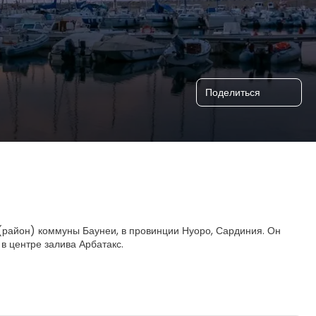
Поделиться
район) коммуны Баунеи, в провинции Нуоро, Сардиния. Он
 в центре залива Арбатакс.