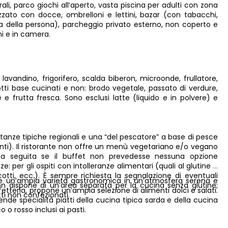
li, parco giochi all’aperto, vasta piscina per adulti con zona
ato con docce, ombrelloni e lettini, bazar (con tabacchi,
ura della persona), parcheggio privato esterno, non coperto e
ni e in camera.
 lavandino, frigorifero, scalda biberon, microonde, frullatore,
rodotti base cucinati e non: brodo vegetale, passato di verdure,
è e frutta fresca. Sono esclusi latte (liquido e in polvere) e
anze tipiche regionali e una “del pescatore” a base di pesce
ti). Il ristorante non offre un menù vegetariano e/o vegano
eta seguita se il buffet non prevedesse nessuna opzione
: per gli ospiti con intolleranze alimentari (quali al glutine o
cotti, ecc.). È sempre richiesta la segnalazione di eventuali
nte un’ampia varietà gastronomica in un’atmosfera serena e
non dispone di un’area separata per la cucina senza glutine;
etteria, propone un’ampia selezione di alimenti dolci e salati.
ti non confezionati.
de specialità piatti della cucina tipica sarda e della cucina
 o rosso inclusi ai pasti.