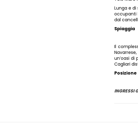
Lunga e di
occupanti l
dal cancel
Spiaggia
Il comples
Navarrese,
un’oasi di 
Cagliari di
Posizione
INGRESSI G