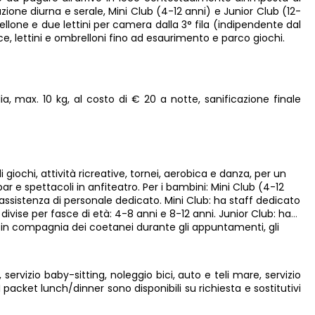
ione diurna e serale, Mini Club (4-12 anni) e Junior Club (12-
rellone e due lettini per camera dalla 3° fila (indipendente dal
, lettini e ombrelloni fino ad esaurimento e parco giochi.
a, max. 10 kg, al costo di € 20 a notte, sanificazione finale
iochi, attività ricreative, tornei, aerobica e danza, per un
r e spettacoli in anfiteatro. Per i bambini: Mini Club (4-12
 assistenza di personale dedicato. Mini Club: ha staff dedicato
, divise per fasce di età: 4-8 anni e 8-12 anni. Junior Club: ha
are in compagnia dei coetanei durante gli appuntamenti, gli
servizio baby-sitting, noleggio bici, auto e teli mare, servizio
packet lunch/dinner sono disponibili su richiesta e sostitutivi