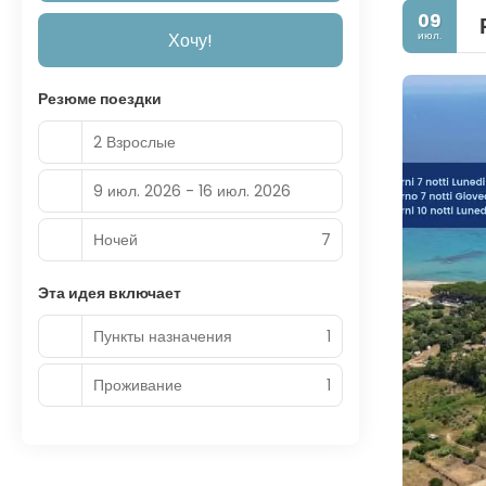
09
июл.
Хочу!
Резюме поездки
2 Взрослые
9 июл. 2026 - 16 июл. 2026
Ночей
7
Эта идея включает
Пункты назначения
1
Проживание
1