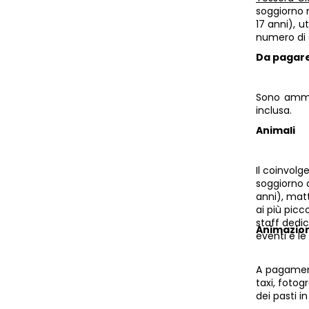
soggiorno n
17 anni), u
numero di 
Da pagare
Sono ammes
inclusa.
Animali
Il coinvolg
soggiorno a
anni), matt
ai più picc
staff dedic
Animazion
eventi e le
A pagamento
taxi, fotog
dei pasti i