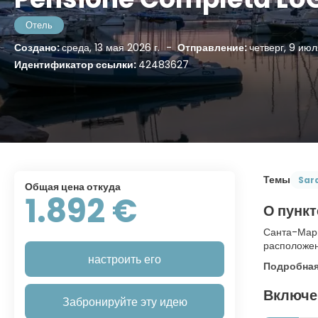
Отель
Создано:
среда, 13 мая 2026 г.
-
Отправление:
четверг, 9 июл
Идентификатор ссылки:
42483627
Темы
Sar
Общая цена откуда
1.892 €
О пункт
Санта-Мари
расположен 
настроить его
Подробна
Включе
Забронируйте эту идею