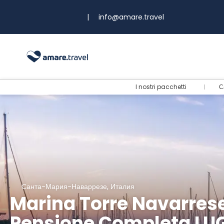
|
info@amare.travel
I nostri pacchetti
С
Санта-Мария-Наваррезе, Италия
Marina Torre Navarrese
Pensione Completa LU