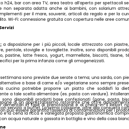
 h24, bar con area TV, area teatro all’aperto per spettacoli sera
 non separata adatta anche ai bambini, con solarium attrezz
complementi per il mare, souvenir, articoli da regalo e per la c
ito. Wi-Fi: connessione gratuita con copertura nelle aree comu
Servizi
a
:
a disposizione per i più piccoli, locale attrezzato con piastre,
ore, pentole, stoviglie e tovagliette. Inoltre, sono disponibili p
, pastine, latte fresco, yogurt, marmellate, biscotti, tisane, t
ecifici per la prima infanzia come gli omogeneizzati.
 settimana sono previste due serate a tema; una sarda, con piet
alternative a base di carne e/o vegetariane sono sempre presen
 la cucina potrebbe proporre un piatto che soddisfi la di
nte a tale scelta alimentare (es. pasta con verdure). Intolleranze
o) sono disponibili prodotti base confezionati (pane, pasta, bis
dispone di un apprezzatissimo ristorante che offre giornalme
ze alimentari in fase di prenotazione e al check-in. Il Resort 
on servizio a buffet. La prima colazione, oltre alla consueta caff
on può essere garantita l’assenza di contaminazioni per i prodot
nzo e la cena la ricca e variegata proposta gastronomica compren
con acqua naturale o gassata in bottiglia e vino della casa bianco
one