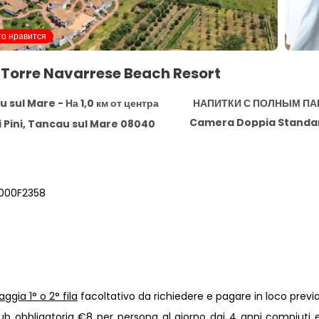
то нравится
 Torre Navarrese Beach Resort
 sul Mare - На 1,0 км от центра
НАПИТКИ С ПОЛНЫМ П
Camera Doppia Standa
i Pini, Tancau sul Mare 08040
1000F2358
aggia 1° o 2° fila
facoltativo da richiedere e pagare in loco previa di
ub
obbligatoria €8 per persona al giorno dai 4 anni compiuti e