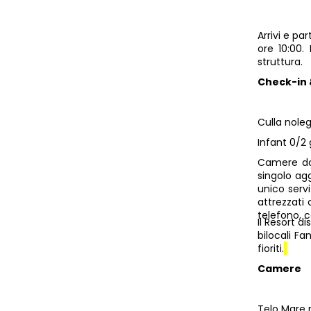
Arrivi e p
ore 10:00. 
struttura.
Check-in
Culla noleg
Infant 0/2 g
Camere dop
singolo ag
unico serv
attrezzati 
telefono, 
Il Resort d
bilocali Fa
fioriti.
Camere
Telo Mare n