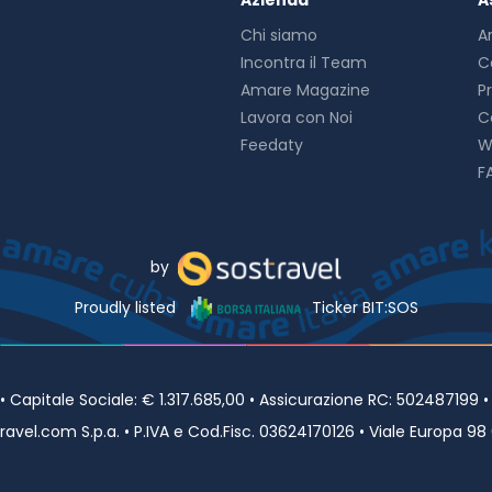
Azienda
A
Chi siamo
A
Incontra il Team
C
Amare Magazine
P
Lavora con Noi
C
Feedaty
W
F
by
Proudly listed
Ticker BIT:SOS
Capitale Sociale: € 1.317.685,00 • Assicurazione RC: 502487199 
avel.com S.p.a. • P.IVA e Cod.Fisc. 03624170126 • Viale Europa 