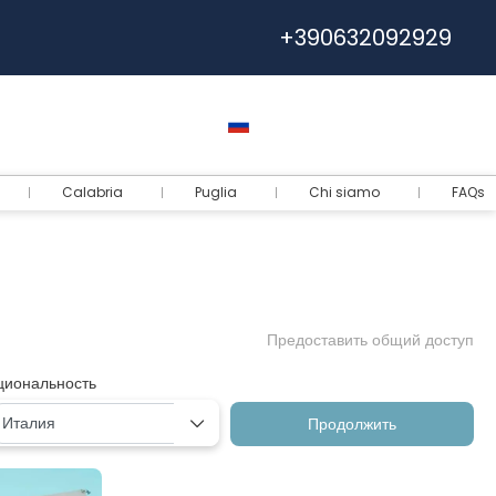
+390632092929
Помощь
Евро
Русский
Логин
Calabria
Puglia
Chi siamo
FAQs
Предоставить общий доступ
циональность
Продолжить