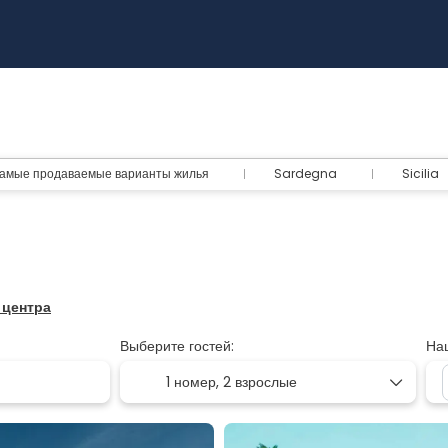
амые продаваемые варианты жилья
Sardegna
Sicilia
т центра
Выберите гостей:
На
1 номер,
2 взрослые