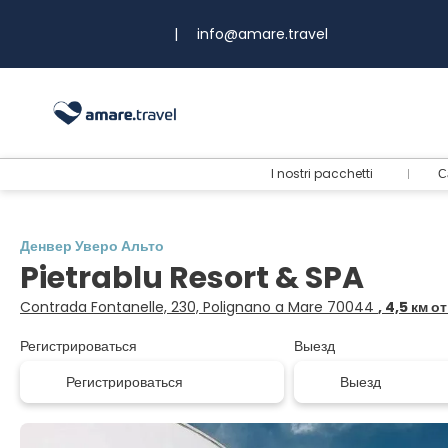
|
info@amare.travel
I nostri pacchetti
С
Денвер Уверо Альто
Pietrablu Resort & SPA
Contrada Fontanelle, 230, Polignano a Mare 70044
, 4,5 км о
Регистрироваться
Выезд