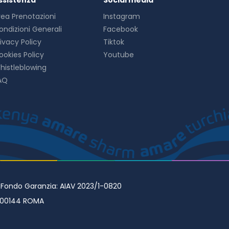
ssistenza
Social media
rea Prenotazioni
Instagram
ondizioni Generali
Facebook
rivacy Policy
Tiktok
ookies Policy
Youtube
histleblowing
AQ
• Fondo Garanzia: AIAV 2023/1-0820
98 00144 ROMA