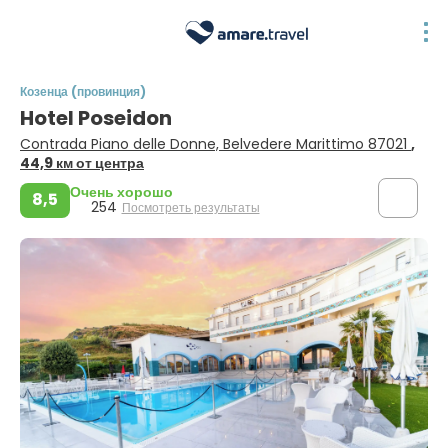
Козенца (провинция)
Hotel Poseidon
Contrada Piano delle Donne, Belvedere Marittimo 87021
,
44,9 км от центра
Очень хорошо
8,5
254
Посмотреть результаты