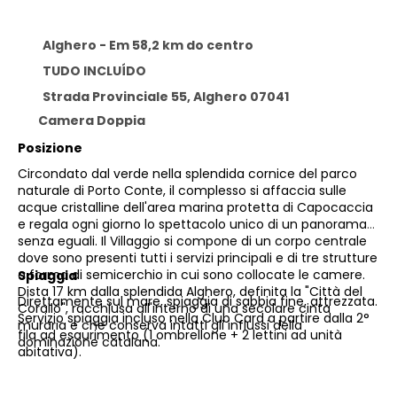
Alghero - Em 58,2 km do centro
TUDO INCLUÍDO
Strada Provinciale 55, Alghero 07041
Camera Doppia
Posizione
Circondato dal verde nella splendida cornice del parco
naturale di Porto Conte, il complesso si affaccia sulle
acque cristalline dell'area marina protetta di Capocaccia
e regala ogni giorno lo spettacolo unico di un panorama
senza eguali. Il Villaggio si compone di un corpo centrale
dove sono presenti tutti i servizi principali e di tre strutture
a forma di semicerchio in cui sono collocate le camere.
Spiaggia
Dista 17 km dalla splendida Alghero, definita la "Città del
Direttamente sul mare, spiaggia di sabbia fine, attrezzata.
Corallo", racchiusa all'interno di una secolare cinta
Servizio spiaggia incluso nella Club Card a partire dalla 2°
muraria e che conserva intatti gli influssi della
fila ad esaurimento (1 ombrellone + 2 lettini ad unità
dominazione catalana.
abitativa).