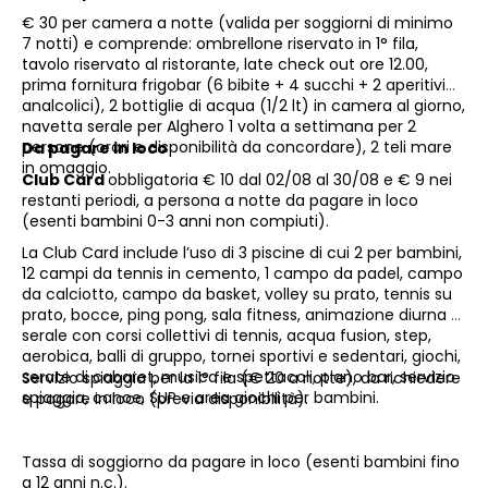
€ 30 per camera a notte (valida per soggiorni di minimo
7 notti) e comprende: ombrellone riservato in 1° fila,
tavolo riservato al ristorante, late check out ore 12.00,
prima fornitura frigobar (6 bibite + 4 succhi + 2 aperitivi
analcolici), 2 bottiglie di acqua (1/2 lt) in camera al giorno,
navetta serale per Alghero 1 volta a settimana per 2
persone (orari e disponibilità da concordare), 2 teli mare
Da pagare in loco
in omaggio.
Club Card
obbligatoria € 10 dal 02/08 al 30/08 e € 9 nei
restanti periodi, a persona a notte da pagare in loco
(esenti bambini 0-3 anni non compiuti).
La Club Card include l’uso di 3 piscine di cui 2 per bambini,
12 campi da tennis in cemento, 1 campo da padel, campo
da calciotto, campo da basket, volley su prato, tennis su
prato, bocce, ping pong, sala fitness, animazione diurna e
serale con corsi collettivi di tennis, acqua fusion, step,
aerobica, balli di gruppo, tornei sportivi e sedentari, giochi,
serate di cabaret, musica e spettacoli, piano bar, servizio
Servizio spiaggia per la 1° fila (€ 20 a notte), da richiedere
spiaggia, canoe, SUP e area giochi per bambini.
e pagare in loco (previa disponibilità).
Tassa di soggiorno da pagare in loco (esenti bambini fino
a 12 anni n.c.).