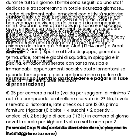
durante tutto il giorno. I bimbi sono seguiti da uno staff
dedicato e trascorreranno in totale sicurezza giornate
ricche di indimenticabili emozioni con attività suddivise
Junior Club
: un club esclusivo dedicato ai ragazzi per
per fasce di età: Mini Club (3-6 anni) e Kids Club (7-11
una vacanza da vivere intensamente in compagnia di
anni). Giochi in aree attrezzate, in piscina e in spiaggia,
nuovi amici e con tanti momenti speciali da ricordare.
attività ludiche, sportive e creative, gare e tornei,
Insieme allo staff dedicato, i teenagers potranno
introduzione allo sport e finalmente l’immancabile Baby
sbizzarrirsi con tante attività in linea con i gusti e le
Dance serale: ecco il mix perfetto per una “super
esigenze della loro età: Young Club (12-14 anni) e Great
fantastica vacanza”.
Club (15-17 anni). Sport e attività di gruppo, giornate a
Animali
tema, sfide, tornei e giochi di squadra, in spiaggia e in
Animali non ammessi
piscina, emozionanti serate con tanta musica e
immancabili appuntamenti social: vietato lamentarsi se
quando torneranno a casa continueranno a parlare di
Formula Top (servizio da richiedere e pagare in fase
questa “indimenticabile vacanza”.
di prenotazione)
€ 25 per camera a notte (valida per soggiorni di minimo 7
notti) e comprende: ombrellone riservato in 2° fila, tavolo
riservato al ristorante, late check out ore 12.00, prima
fornitura frigobar (6 bibite + 4 succhi + 2 aperitivi
analcolici), 2 bottiglie di acqua (1/2 lt) in camera al giorno,
navetta serale per Alghero 1 volta a settimana per 2
persone (orari e disponibilità da concordare), 2 teli mare
Formula Top Plus (servizio da richiedere e pagare in
in omaggio.
fase di prenotazione)