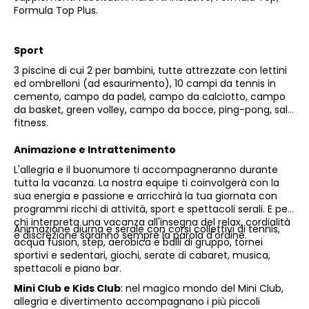
Formula Top Plus.
Sport
3 piscine di cui 2 per bambini, tutte attrezzate con lettini
ed ombrelloni (ad esaurimento), 10 campi da tennis in
cemento, campo da padel, campo da calciotto, campo
da basket, green volley, campo da bocce, ping-pong, sala
fitness.
Animazione e Intrattenimento
L'allegria e il buonumore ti accompagneranno durante
tutta la vacanza. La nostra equipe ti coinvolgerà con la
sua energia e passione e arricchirà la tua giornata con
programmi ricchi di attività, sport e spettacoli serali. E per
chi interpreta una vacanza all'insegna del relax, cordialità
Animazione diurna e serale con corsi collettivi di tennis,
e discrezione saranno sempre la parola d'ordine.
acqua fusion, step, aerobica e balli di gruppo, tornei
sportivi e sedentari, giochi, serate di cabaret, musica,
spettacoli e piano bar.
Mini Club e Kids Club
: nel magico mondo del Mini Club,
allegria e divertimento accompagnano i più piccoli