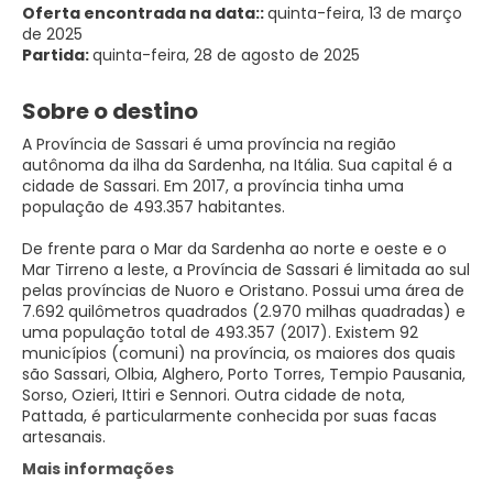
Oferta encontrada na data::
quinta-feira, 13 de março
de 2025
Partida:
quinta-feira, 28 de agosto de 2025
Sobre o destino
A Província de Sassari é uma província na região
autônoma da ilha da Sardenha, na Itália. Sua capital é a
cidade de Sassari. Em 2017, a província tinha uma
população de 493.357 habitantes.
De frente para o Mar da Sardenha ao norte e oeste e o
Mar Tirreno a leste, a Província de Sassari é limitada ao sul
pelas províncias de Nuoro e Oristano. Possui uma área de
7.692 quilômetros quadrados (2.970 milhas quadradas) e
uma população total de 493.357 (2017). Existem 92
municípios (comuni) na província, os maiores dos quais
são Sassari, Olbia, Alghero, Porto Torres, Tempio Pausania,
Sorso, Ozieri, Ittiri e Sennori. Outra cidade de nota,
Pattada, é particularmente conhecida por suas facas
artesanais.
Mais informações