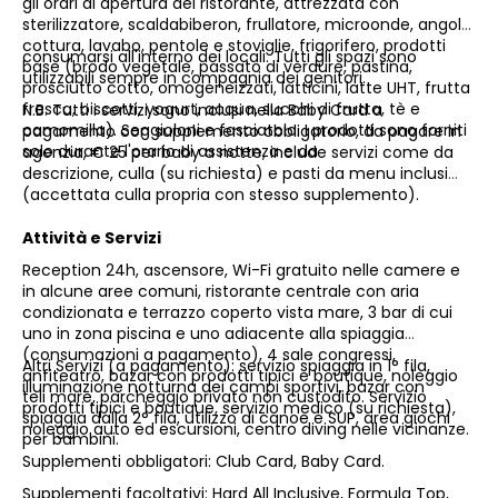
gli orari di apertura del ristorante, attrezzata con
sterilizzatore, scaldabiberon, frullatore, microonde, angolo
cottura, lavabo, pentole e stoviglie, frigorifero, prodotti
consumarsi all'interno dei locali. Tutti gli spazi sono
base (brodo vegetale, passato di verdure, pastina,
utilizzabili sempre in compagnia dei genitori.
prosciutto cotto, omogeneizzati, latticini, latte UHT, frutta
fresca, biscotti, yogurt, acqua, succhi di frutta, tè e
N.B. Tutti i servizi sono inclusi nella Baby Card a
camomilla). Seggioloni e fasciatoio. I prodotti sono forniti
pagamento con supplemento obbligatorio, da pagare in
solo durante l'orario di assistenza e da
agenzia, € 25 per baby a notte, include servizi come da
descrizione, culla (su richiesta) e pasti da menu inclusi
(accettata culla propria con stesso supplemento).
Attività e Servizi
Reception 24h, ascensore, Wi-Fi gratuito nelle camere e
in alcune aree comuni, ristorante centrale con aria
condizionata e terrazzo coperto vista mare, 3 bar di cui
uno in zona piscina e uno adiacente alla spiaggia
(consumazioni a pagamento), 4
sale congressi,
Altri Servizi (a pagamento): servizio spiaggia in 1° fila,
anfiteatro, bazar con prodotti tipici e boutique, noleggio
illuminazione notturna dei campi sportivi, bazar con
teli mare, parcheggio privato non custodito. Servizio
prodotti tipici e boutique, servizio medico (su richiesta),
spiaggia dalla 2° fila, utilizzo di canoe e SUP, area giochi
noleggio auto ed escursioni, centro diving nelle vicinanze.
per bambini.
Supplementi obbligatori: Club Card, Baby Card.
Supplementi facoltativi: Hard All Inclusive, Formula Top,