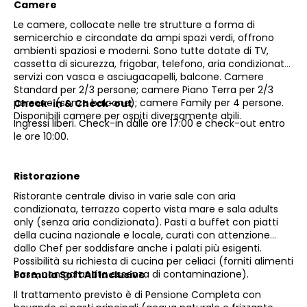
Camere
Le camere, collocate nelle tre strutture a forma di
semicerchio e circondate da ampi spazi verdi, offrono
ambienti spaziosi e moderni. Sono tutte dotate di TV,
cassetta di sicurezza, frigobar, telefono, aria condizionata,
servizi con vasca e asciugacapelli, balcone. Camere
Standard per 2/3 persone; camere Piano Terra per 2/3
persone (senza balcone); camere Family per 4 persone.
Check-in & Check-out
Disponibili camere per ospiti diversamente abili.
Ingressi liberi. Check-in dalle ore 17:00 e check-out entro
le ore 10:00.
Ristorazione
Ristorante centrale diviso in varie sale con aria
condizionata, terrazzo coperto vista mare e sala adults
only (senza aria condizionata). Pasti a buffet con piatti
della cucina nazionale e locale, curati con attenzione
dallo Chef per soddisfare anche i palati più esigenti.
Possibilità su richiesta di cucina per celiaci (forniti alimenti
base, non garantita assenza di contaminazione).
Formula Soft All Inclusive
Il trattamento previsto è di Pensione Completa con