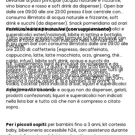
bevande ai pasti principali (acqua naturale e frizzante,
vino bianco e rosso e soft drink da dispenser). Open bar
dalle or
e 09:00 alle o
re 23:00 presso il bar centrale con
consumo illimitato di acqua naturale e frizzante, soft
drink e succhi (da dispenser). Snack pomeridiano ad orari
stabiliti c/o il bar piscina. Nota: non sono inclusi alcolici e
Formula
Hard All Inclusive
(con supplemento)
superalcolici esteri/nazionali, bibite in lattina e bottiglia,
Tutto quanto previsto nella formula Soft All Inclusive con
gelati e tutto quanto non indicato nella formula Soft All
in più open bar con consumo illimitato dalle ore 09:00 alle
Inclusive.
ore 23:00 di: caffetteria (espresso, decaffeinato,
cappuccino, latte, latte macchiato, orzo, ginseng, thè
caldo, infusi), bibite soft drink, acqua e succhi da
N.B. Supplemento Hard All Inclusive da richiedere e da
dispenser, granita (2 gusti), e dalle ore 12:00 birra, spritz,
pagare in fase di prenotazione (obbligatorio per tutti gli
prosecco, aperitivo analcolico alla frutta, amaro,
occupanti la camera per la durata del soggiorno), per
sambuca, limoncello; dalle ore 20:30 alle 23.00, gin, rum,
persona a notte, adulti € 18 e bambini 3/18 anni € 9.
vodka, cocktail (lista indicata al bar, liquori e superalcolici
della linea All Inclusive).
A pagamento:
bevande e acqua non da dispenser, gelati,
prodotti confezionati, liquori e superalcolici non indicati
nella lista bar e tutto ciò che non è compreso o citato
sopra..
Per i piccoli ospiti:
p
er bambini fino a 3 anni, kit cortesia
baby, biberoneria accessibile h24, con assistenza durante