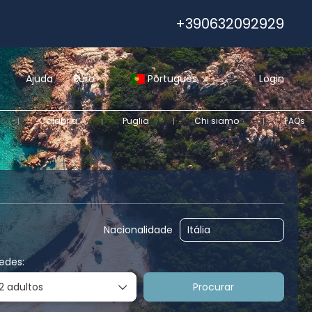
+390632092929
Ajuda
Euro
Português
Login
Calabria
Puglia
Chi siamo
FAQs
o
Transporte
Transfers
Viagens de IA
Nacionalidade
edes:
2 adultos
Procurar