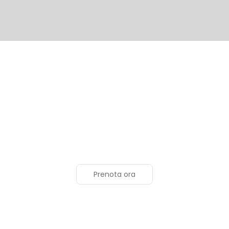
Secret Village Budoni 4*
Budoni - San Teodoro
Prenota ora