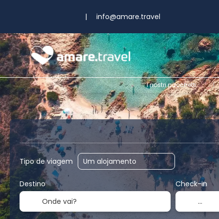
|
info@amare.travel
I nostri pacchetti
Acomodação
Transporte + Alojamento
Paco
Tipo de viagem
Destino
Check-in