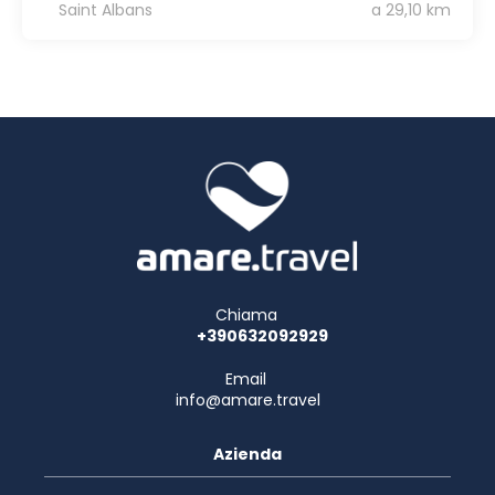
Saint Albans
a 29,10 km
Chiama
+390632092929
Email
info@amare.travel
Azienda