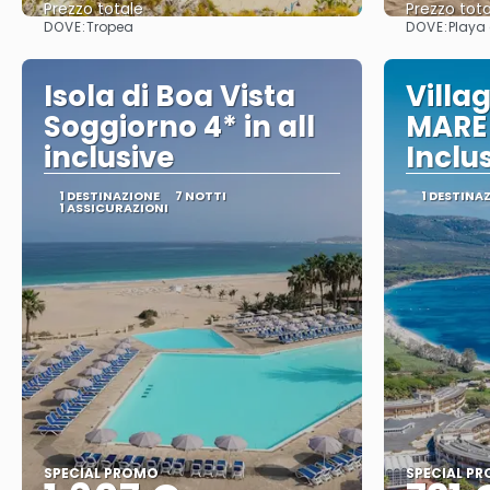
Prezzo totale
Prezzo tota
DOVE:
DOVE:
Tropea
Playa
Vedere
Isola di Boa Vista
Villa
Soggiorno 4* in all
MARE 
inclusive
Inclu
1 DESTINAZIONE
7 NOTTI
1 DESTINA
1 ASSICURAZIONI
SPECIAL PROMO
SPECIAL P