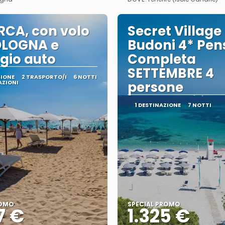
Vedere
Vedere
CA, con volo
Secret Village
OLOGNA e
Budoni 4* Pen
gio auto
Completa
SETTEMBRE 4
ZIONE
2 TRASPORTO/I
6 NOTTI
AZIONI
persone
1 DESTINAZIONE
7 NOTTI
ROMO
SPECIAL PROMO
7 €
1.325 €