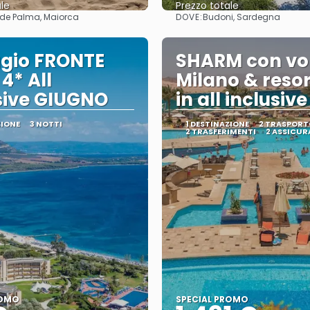
le
Prezzo totale
DOVE:
 de Palma, Maiorca
Budoni, Sardegna
Vedere
Vedere
ggio FRONTE
SHARM con vo
4* All
Milano & resor
sive GIUGNO
in all inclusive
ZIONE
3 NOTTI
1 DESTINAZIONE
2 TRASPORT
2 TRASFERIMENTI
2 ASSICUR
ROMO
SPECIAL PROMO