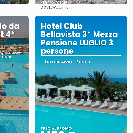
Prezzo totale
DOVE:
Watamu
Vedere
lo da
Hotel Club
t 4*
Bellavista 3* Mezza
Pensione LUGLIO 3
persone
O/I
7 NOTTI
AZIONI
1 DESTINAZIONE
7 NOTTI
SPECIAL PROMO