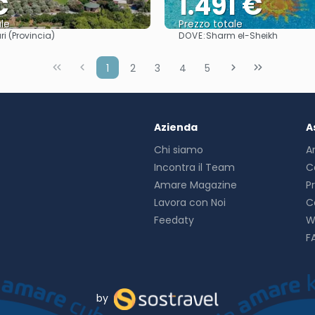
€
1.491 €
le
Prezzo totale
DOVE:
i (Provincia)
Sharm el-Sheikh
Vedere
Vedere
1
2
3
4
5
Azienda
A
Chi siamo
A
Incontra il Team
C
Amare Magazine
P
Lavora con Noi
C
Feedaty
W
F
by