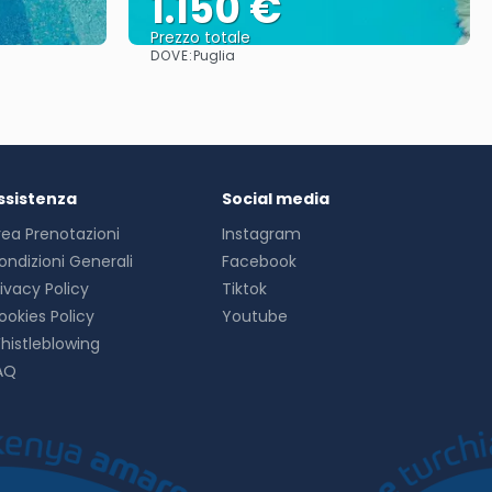
1.150 €
Prezzo totale
DOVE:
Puglia
Vedere
ssistenza
Social media
rea Prenotazioni
Instagram
ondizioni Generali
Facebook
rivacy Policy
Tiktok
ookies Policy
Youtube
histleblowing
AQ