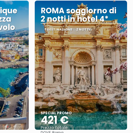
tique
ROMA soggiorno di
zza
2 notti in hotel 4*
volo
1 DESTINAZIONE
2 NOTTI
O/I
7 NOTTI
SPECIAL PROMO
421 €
Prezzo totale
DOVE:
Roma