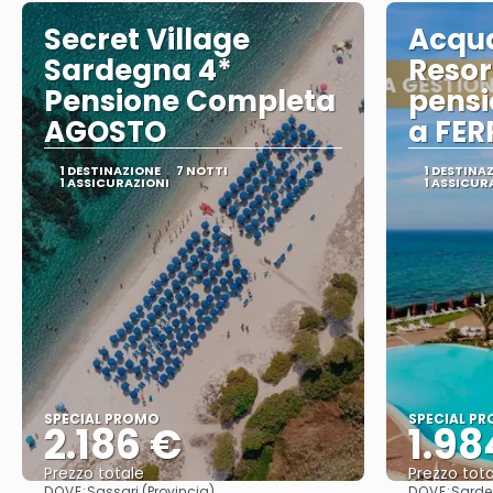
Secret Village
Acqua
Sardegna 4*
Resort
Pensione Completa
pens
AGOSTO
a FE
1 DESTINAZIONE
7 NOTTI
1 DESTINA
1 ASSICURAZIONI
1 ASSICUR
SPECIAL PROMO
SPECIAL P
2.186 €
1.98
Prezzo totale
Prezzo tota
DOVE:
DOVE:
Sassari (Provincia)
Sard