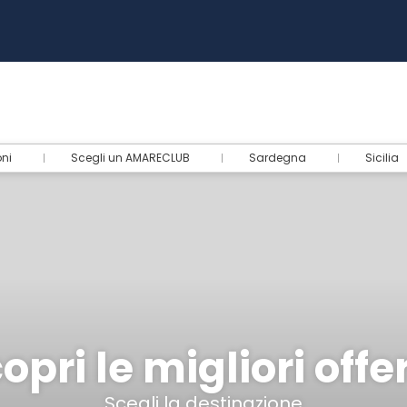
oni
Scegli un AMARECLUB
Sardegna
Sicilia
opri le migliori offe
Scegli la destinazione