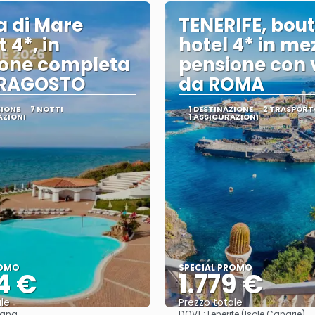
 di Mare
TENERIFE, bou
 4*, in
hotel 4* in me
ione completa
pensione con 
RRAGOSTO
da ROMA
ZIONE
7 NOTTI
1 DESTINAZIONE
2 TRASPORT
AZIONI
1 ASSICURAZIONI
ROMO
SPECIAL PROMO
4 €
1.779 €
le
Prezzo totale
DOVE:
egna
Tenerife (Isole Canarie)