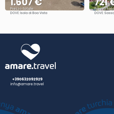
1.607 €
721 
Prezzo totale
Prezzo tota
DOVE:
DOVE:
Isola di Boa Vista
Sassar
Vedere
+390632092929
info@amare.travel