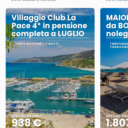
Vedere
Villaggio Club La
MAIOR
Pace 4* in pensione
da B
completa a LUGLIO
noleg
1 DESTINAZIONE
7 NOTTI
1 DESTINA
1 ASSICUR
SPECIAL PROMO
SPECIAL P
938 €
1.80