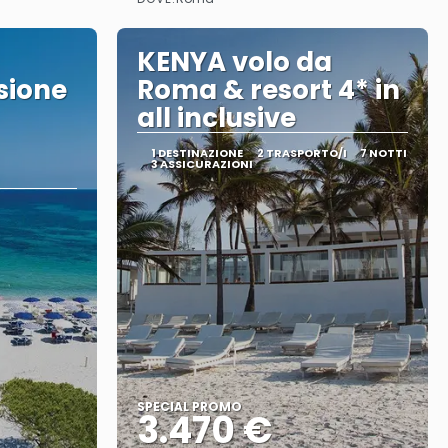
Vedere
KENYA volo da
sione
Roma & resort 4* in
all inclusive
1 DESTINAZIONE
2 TRASPORTO/I
7 NOTTI
3 ASSICURAZIONI
SPECIAL PROMO
3.470 €