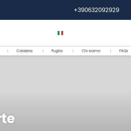
+390632092929
Help
Euro
Italiano
Accedi
Calabria
Puglia
Chi siamo
FAQs
rte