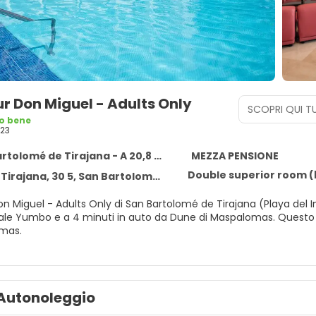
r Don Miguel - Adults Only
SCOPRI QUI TU
o bene
23
olomé de Tirajana - A 20,8 km dal centro
MEZZA PENSIONE
Double superior room (
ajana, 30 5, San Bartolomé de Tirajana 35100
n Miguel - Adults Only di San Bartolomé de Tirajana (Playa del In
Maspalomas. Questo hotel si trova a 26 km da Puerto de Mogan e 5,7 km da Faro
omas.
a piscina all'aperto, una vasca idromassaggio, una palestra e molti 
l potrai inoltre contare su il Wi-Fi gratuito, servizi di concierge 
ai raggiungere la spiaggia e praticare il surf.
Autonoleggio
n una delle 286 camere della struttura, complete di aria condizi