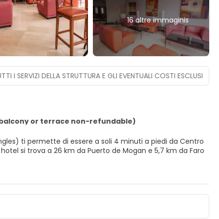
16 altre immaginis
TTI I SERVIZI DELLA STRUTTURA E GLI EVENTUALI COSTI ESCLUSI
balcony or terrace non-refundable)
gles) ti permette di essere a soli 4 minuti a piedi da Centro
altri servizi ricreativi, il divertimento è assicurato! In
e una sala ricevimenti. Grazie alla navetta gratuita, in un
onata e TV al plasma. Le camere sono dotate di balcone. Il Wi-