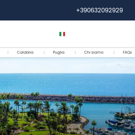
+390632092929
Help
Euro
Italiano
Accedi
Calabria
Puglia
Chi siamo
FAQs