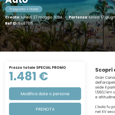
Trasporto + Hotel
Creato:
lunedì 27 maggio 2024
-
Partenza:
lunedì 17 giug
Ref ID:
9487615
Prezzo totale SPECIAL PROMO
Scopri 
1.481 €
Gran Canari
dell'arcipe
sede il pa
1.560,1 km 
Modifica date o persone
e altitudine
L'isola fu
PRENOTA
nel XV seco