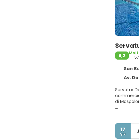
Servatu
Molt
8,2
57
San Bart
Av. De Tir
Servatur Do
commerciale Yumbo e a 4 minuti in auto da Dune di 
di Maspal
Grazie a un
questo hote
baleno potr
17
giu
Rilassati i