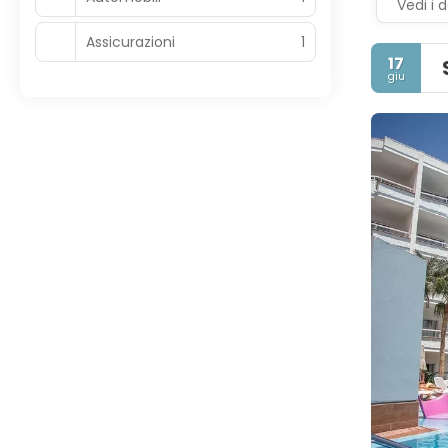
Vedi i d
Assicurazioni
1
17
giu