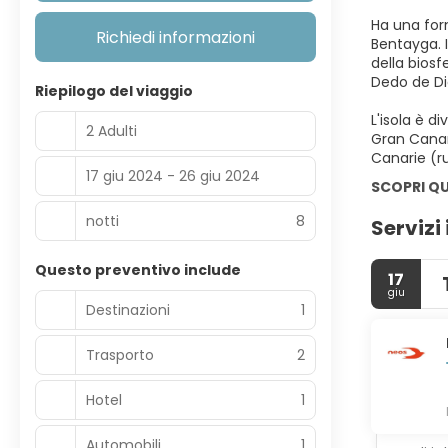
Ha una for
Richiedi informazioni
Bentayga. I
della bios
Dedo de Di
Riepilogo del viaggio
L'isola è d
2 Adulti
Gran Canar
Canarie (r
17 giu 2024 - 26 giu 2024
SCOPRI QU
notti
8
Servizi 
Questo preventivo include
17
giu
Destinazioni
1
Trasporto
2
Hotel
1
Automobili
1