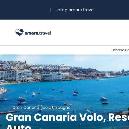
|
info@amare.travel
Destinazi
Gran Canaria (Isola), Spagna
Gran Canaria Volo, Re
Auto