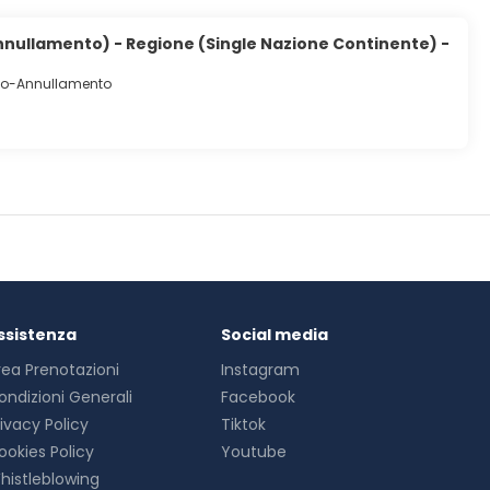
nullamento) - Regione (Single Nazione Continente) -
io-Annullamento
ssistenza
Social media
rea Prenotazioni
Instagram
ondizioni Generali
Facebook
rivacy Policy
Tiktok
ookies Policy
Youtube
histleblowing