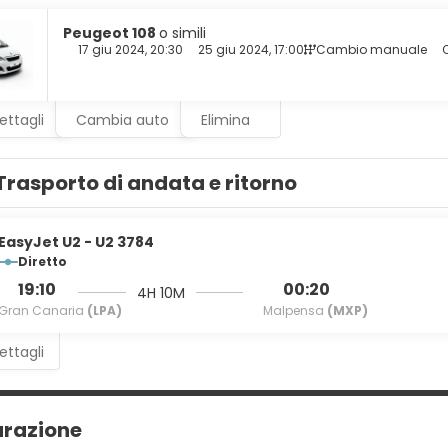
 ti consente di restare in contatto con il mondo, mentre la TV con 
spongono di vasca o doccia e asciugacapelli.
Peugeot 108
o simili
17 giu 2024, 20:30
25 giu 2024, 17:00
Cambio manuale
O
to si fa sentire, visita uno dei 2 ristoranti presso un hotel. Rilass
na. La colazione a buffet è disponibile a pagamento tutti i giorni 
ettagli
Cambia auto
Elimina
ruire di un pratico servizio di lavanderia e lavaggio a secco, una
Trasporto di andata e ritorno
EasyJet U2 - U2 3784
Diretto
19:10
00:20
4H 10M
Gran Canaria
(LPA)
Malpensa
(MXP)
ettagli
urazione