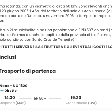
ma rotonda, con un diametro di circa 50 km. Sono rilevanti anch
l 29 giugno 2005 il 46% del territorio dell'isola di Gran Canaria (e
fera da parte dell'Unesco. A novembre 2005 la tempesta tropicale
os.
ivisa in 21 municipalità e ha una popolazione di 1.213.597 abitanti 
ia. Las Palmas è anche la capitale della provincia di Las Palmas
uolo condiviso con Santa Cruz de Tenerife).
I TUTTI I SERVIZI DELLA STRUTTURA E GLI EVENTUALI COSTI ES
inclusi
Trasporto di partenza
Neos - NO 1620
Diretto
14:30
19:20
5H 50M
Malpensa
(MXP)
Gran Canaria
(LPA)