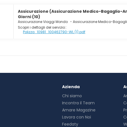
Assicurazione (Assicurazione Medico-Bagaglio-An
Giorni (10)
Assicurazione Viaggi Mondo
-
Assicurazione Medico-Bagagl
Scopri i dettagli del servizio::
Polizza_10981_100462790-WL (1).pdf
Azienda
A
Chi siamo
A
Incontra il Team
C
Amare Magazine
P
Lavora con Noi
C
Feedaty
W