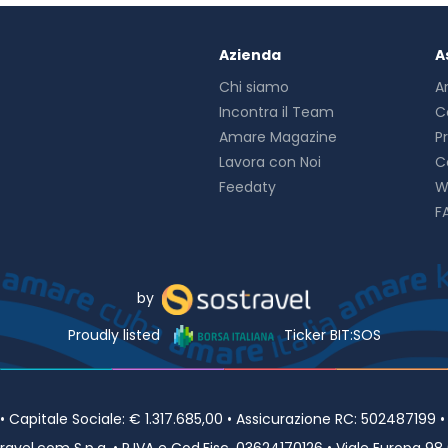
ruire di personale poliglotta, deposito bagagli e una cassetta di s
 e per l'aeroporto 24 ore su 24 a pagamento.
Azienda
A
Chi siamo
A
Incontra il Team
C
Amare Magazine
P
Lavora con Noi
C
Feedaty
W
F
by
Proudly listed
Ticker BIT:SOS
Capitale Sociale: € 1.317.685,00 • Assicurazione RC: 502487199 
avel.com S.p.a. • P.IVA e Cod.Fisc. 03624170126 • Viale Europa 