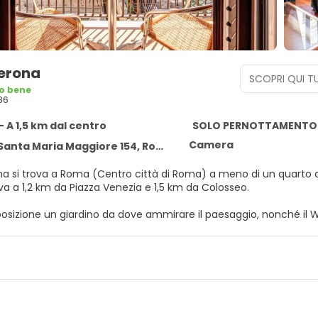
Verona
SCOPRI QUI TU
o bene
86
 A 1,5 km dal centro
SOLO PERNOTTAMENTO
Camera
Santa Maria Maggiore 154, Rome 00185
a si trova a Roma (Centro città di Roma) a meno di un quarto d'o
ova a 1,2 km da Piazza Venezia e 1,5 km da Colosseo.
posizione un giardino da dove ammirare il paesaggio, nonché il W
cale (con supplemento), sarà semplicissimo raggiungere le vicine
n una delle 37 camere della struttura, complete di minibar e TV a s
n il mondo, mentre la TV con canali via satellite è l'ideale per 
lli. I comfort includono casseforti e scrivanie, mentre le pulizie s
on il tuo drink preferito! Presso questa struttura troverai un bar/