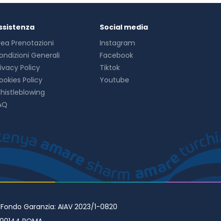
icurezza presso la reception. È possibile usufruire di una
ssistenza
Social media
rea Prenotazioni
Instagram
ondizioni Generali
Facebook
rivacy Policy
Tiktok
ookies Policy
Youtube
histleblowing
AQ
• Fondo Garanzia: AIAV 2023/1-0820
98 00144 ROMA