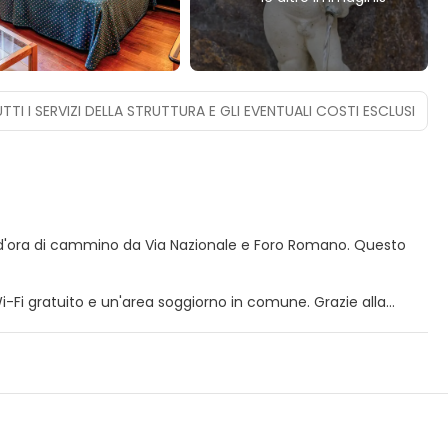
TTI I SERVIZI DELLA STRUTTURA E GLI EVENTUALI COSTI ESCLUSI
ra di cammino da Via Nazionale e Foro Romano. Questo
i-Fi gratuito e un'area soggiorno in comune. Grazie alla
 attrazioni.
chermo piatto. Il Wi-Fi gratuito ti consente di restare in
concedersi un po' di svago. I bagni dispongono di bidet e
ono eseguite tutti i giorni.
lounge.