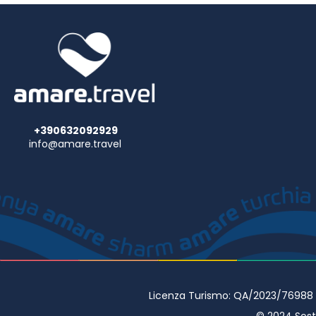
Potrai usuf
navetta da
+390632092929
info@amare.travel
Licenza Turismo: QA/2023/76988 • 
© 2024 Sostr