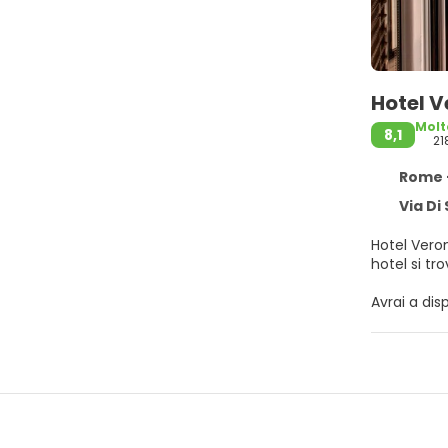
Hotel 
Molt
8,1
21
Rome -
Via Di 
Hotel Veron
hotel si tr
Avrai a dis
navetta lo
Rilassati i
contatto co
asciugacape
Dissetati c