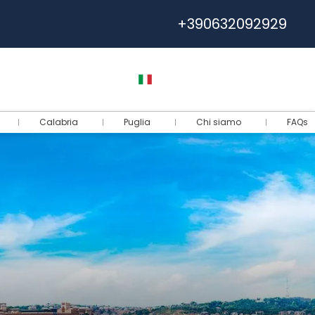
+390632092929
Help
Euro
Italiano
Accedi
Calabria
Puglia
Chi siamo
FAQs