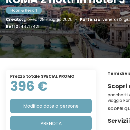
Hotel & Resort
Creato:
giovedì 28 maggio 2026
-
Partenza:
venerdì 12 gi
Ref ID:
44717421
Temi di v
Prezzo totale SPECIAL PROMO
396 €
Scopri 
pacchetti 
viaggio Ro
Modifica date o persone
SCOPRI QU
Servizi 
PRENOTA