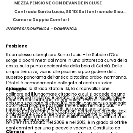
MEZZA PENSIONE CON BEVANDE INCLUSE
Contrada Santa Lucia, SS 113 Settentrionale Sicula, Cefalù 90015
Camera Doppia Comfort
INGRESSI DOMENICA - DOMENICA
Posizione
Il complesso alberghiero Santa Lucia - Le Sabbie d’Oro
sorge a pochi metri dal mare in una pittoresca curva della
costa, sulla punta occidentale della baia di Cefalù. Dalle
ampie terrazze, vicino alle piscine, si può godere del
superbo panorama dell’antica cittadina arabo-normanna.
L’Hotel è comodamente collegato al centro storico
attraverso la Strada Statale 113, la circonvallazione
Spiaggia
collinare ed il lungomare cittadino a cui si accede da una
Dalla sabbia finissima e dorata, la spiaggia è raggiungibile
apposita scalinata; inoltre per coloro che fossero privi di
con una scalinata di circa 100 gradini con servizio spiaggia
automezzi propri è possibile fruire della fermata bus
garantito dal 01/06 al 30/09. Attrezzata con lettini,
urbano posta dinanzi la reception, del servizio di radio-taxi
ombrelloni e docce riservata gratuitamente ai clienti fino
o del noleggio di auto, moto e bike.
L’Albergo, costruito nel
ad esaurimento posti.
1970 e ristrutturato nel 2009 e nel 2013, è in grado di offrire
ogni comfort per una piacevole vacanza. Costituito da
Camere