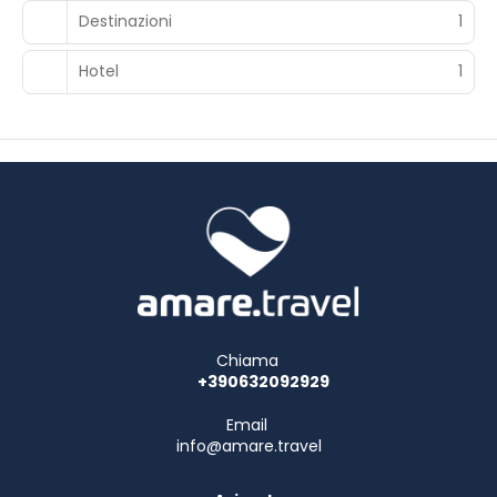
Destinazioni
1
Hotel
1
Chiama
+390632092929
Email
info@amare.travel