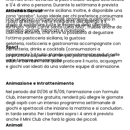
e 1/4 di vino a persona. Durante la settimana è prevista
una serata tipicamente siciliana. Inoltre, è disponibile una
Attività e Servizi
zona “gazebo”, luogo ideale per chi preferisce consumare
Una reception con personale altamente qualificato in
i pasti all'esterno. Parte integrante dell’Albergo è il
grado di soddisfare tutte le esigenze della clientela,
raffinato “Gran Caffe Santa Lucia 1950”, fruibile anche da
rivendita giornali, tabacchi e ricevitoria.
clientela esterna, che offre la possibilità di degustare
l’ottima pasticceria siciliana, la gustosa
gelateria, rosticceria e gastronomia accompagnate con
Sport
caffetteria, drinks e cocktails (consumazioni a
pagamento). Il tutto stando comodamente seduti nelle
La struttura dispone di un’ampia piscina, suddivisa per
varie terrazze panoramiche.
adulti e bambini nella quale praticare il nuoto, acquagym
e giochi vari ideati da una valente equipe di animazione.
Animazione e Intrattenimento
Nel periodo dal 01/06 al 15/09, l’animazione con formula
Club, interamente gratuita, renderà più allegre le giornate
degli ospiti con un intenso programma settimanale di
giochi e spettacoli che iniziano la mattina e si concludono
in tarda serata. Per i bambini sopra i 4 anni è previsto
anche il Mini Club che farà la gioia dei piccoli.
Animali