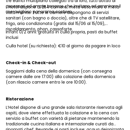
tre edifici multipiano collegati tra di loro, tutti dotati di
ascensori ed ampie terrazze che invitano ad ammirare il
L'Hotel dispone di 254 camere, metà vista mare e metà
meraviglioso panorama costiero.
vista monte. Tutte le camere dispongono di servizi
sanitari (con bagno o doccia), oltre che di TV satellitare,
frigo, aria condizionata (gratis dal 15/06 al 15/09),
riscaldamento, phon, cassaforte.
Infant 0/2 anni: gratuito in culla propria, pasti da buffet
inclusi
Culla hotel (su richiesta): €10 al giorno da pagare in loco
Check-in & Check-out
Soggiorni dalla cena della domenica (con consegna
camere dalle ore 17:00) alla colazione della domenica
(con rilascio camere entro le ore 10:00).
Ristorazione
L’Hotel dispone di una grande sala ristorante riservata agli
ospiti, dove viene effettuata la colazione e la cena con
servizio a buffet con varietà di pietanze mantenendo la
tradizionale cucina italiana e internazionale curati da
rinomati chef. Bevande ai pasti incluse: acqua deionizzata