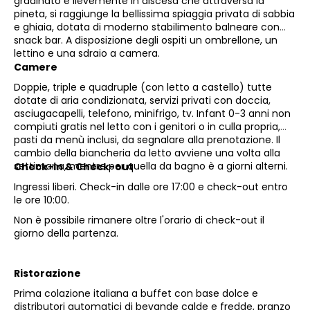
gradinato e lievemente in discesa che attraversa la
pineta, si raggiunge la bellissima spiaggia privata di sabbia
e ghiaia, dotata di moderno stabilimento balneare con
snack bar. A disposizione degli ospiti un ombrellone, un
lettino e una sdraio a camera.
Camere
Doppie, triple e quadruple (con letto a castello) tutte
dotate di aria condizionata, servizi privati con doccia,
asciugacapelli, telefono, minifrigo, tv. Infant 0-3 anni non
compiuti gratis nel letto con i genitori o in culla propria,
pasti da menù inclusi, da segnalare alla prenotazione. Il
cambio della biancheria da letto avviene una volta alla
settimana, mentre per quella da bagno è a giorni alterni.
Check-in & Check-out
Ingressi liberi. Check-in dalle ore 17:00 e check-out entro
le ore 10:00.
Non è possibile rimanere oltre l'orario di check-out il
giorno della partenza.
Ristorazione
Prima colazione italiana a buffet con base dolce e
distributori automatici di bevande calde e fredde, pranzo