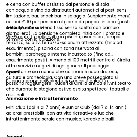
e cena con buffet assistito dal personale di sala
con acqua e vino da distributori automatici ai pasti senza
limitazione; bar, snack bar in spiaggia. Supplemento menù
celiaci: € 10 per persona al giorno da pagare in loco (pasti
senza glutine a menù fisso senza scelta con cambio
Attività e Servizi
giornaliero). La pensione completa inizia con il pranzo e
Wi-Fi gratuito nella hall e in piscina; ascensore, ampia
termina con la colazione.
terrazza, sala tv, terrazzo-solarium attrezzato (fino ad
esaurimento), piscina con zona riservata ai
bambini, parcheggio interno incustodito (fino ad
esaurimento posti). A meno di 100 metri il centro di Cirella
offre servizi e negozi di ogni genere. Il paesaggio
circostante sia marino che collinare è ricco di storia,
Sport
cultura e archeologia. Con una breve passeggiata si
Piscina, campo polivalente da tennis e calcetto.
possono raggiungere i Ruderi di Cirella antica e l’Anfiteatro
che durante la stagione estiva ospita spettacoli teatrali e
musicali.
Animazione e Intrattenimento
Mini Club (dai 4 ai 7 anni) e Junior Club (dai 7 ai 14 anni)
ad orari prestabiliti con attività ricreative e ludiche.
Intrattenimento serale con musica, karaoke e balli.
Animali