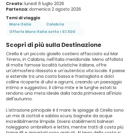
Creato:
lunedì 6 luglio 2026
Partenza:
domenica 2 agosto 2026
Temi di viaggio
Mare Italia
Calabria
Offerte Mare Italia sotto i €1.500
Scopri di più sulla Destinazione
Cirella è un piccolo gioiello costiero affacciato sul Mar
Tirreno, in Calabria, nell'Italia meridionale. Meno affollata
di molte famose località turistiche italiane, offre
un'atmosfera rilassata e un'autentica vita locale. Il paese
si estende tra una costa bassa e frastagliata e dolci
colline ricoperte di ulivi e agrumi, creando un paesaggio
intimo e suggestivo. Il clima mite e le lunghe estati la
rendono una meta ideale dalla tarda primavera all'inizio
dell'autunno.
L'attrazione principale è il mare: le spiagge di Cirella sono
un mix di ciottoli e sabbia scura, bagnate da acque
incredibilmente limpide. Diversi stabilimenti balneari
noleggiano ombrelloni e lettini, mentre tratti di costa più
tranquilli e appartati sono gratuiti. Al largo della costa si