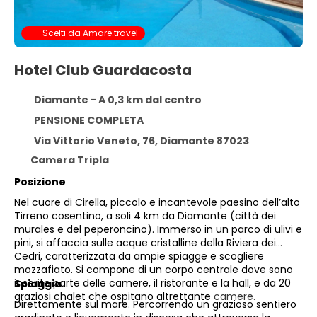
Scelti da Amare.travel
Hotel Club Guardacosta
Diamante - A 0,3 km dal centro
PENSIONE COMPLETA
Via Vittorio Veneto, 76, Diamante 87023
Camera Tripla
Posizione
Nel cuore di Cirella, piccolo e incantevole paesino dell’alto
Tirreno cosentino, a soli 4 km da Diamante (città dei
murales e del peperoncino). Immerso in un parco di ulivi e
pini, si affaccia sulle acque cristalline della Riviera dei
Cedri, caratterizzata da ampie spiagge e scogliere
mozzafiato. Si compone di un corpo centrale dove sono
inserite parte delle camere, il ristorante e la hall, e da 20
Spiaggia
graziosi chalet che ospitano altrettante
camere.
Direttamente sul mare. Percorrendo un grazioso sentiero