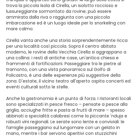
trova la piccola Isola di Cirella, un isolotto roccioso e
lussureggiante sormontato da rovine; può essere
ammirata dalla riva o raggiunta con una piccola
imbarcazione ed è un luogo ideale per lo snorkeling con
mare calmo.
Cirella vanta anche una storia sorprendentemente ricca
per una località così piccola. Sopra il centro abitato
moderno, le rovine della Vecchia Cirella si aggrappano a
una collina: i resti di antiche case, un'antica chiesa e
frammenti di fortificazioni. Passeggiare tra le pietre al
tramonto, con una vista panoramica sul Golfo di
Policastro, è una delle esperienze più suggestive della
zona. D'estate, il vicino teatro all'aperto ospita concerti ed
eventi culturali sotto le stelle.
Anche la gastronomia è un punto di forza. I ristoranti locali
sono specializzati in pesce fresco – pensate a pesce alla
griglia, acciughe fritte e pasta ai frutti di mare – spesso
abbinati a specialità calabresi come la piccante 'nduja e
robusti vini regionali. Le serate sono lente e conviviali: le
famiglie passeggiano sul lungomare con un gelato in
mano, mentre i bar servono aperitivi con stuzzichini