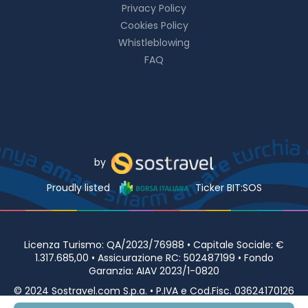
Privacy Policy
Cookies Policy
Whistleblowing
FAQ
by
Proudly listed
Ticker BIT:SOS
Licenza Turismo: QA/2023/76988 • Capitale Sociale: €
1.317.685,00 • Assicurazione RC: 502487199 • Fondo
Garanzia: AIAV 2023/1-0820
© 2024 Sostravel.com S.p.a. • P.IVA e Cod.Fisc. 03624170126
• Viale Europa 98 00144 ROMA