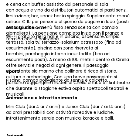
e cena con buffet assistito dal personale di sala
con acqua e vino da distributori automatici ai pasti senza
limitazione; bar, snack bar in spiaggia. Supplemento menù
celiaci: € 10 per persona al giorno da pagare in loco (pasti
senza glutine a menù fisso senza scelta con cambio
Attività e Servizi
giornaliero). La pensione completa inizia con il pranzo e
Wi-Fi gratuito nella hall e in piscina; ascensore, ampia
termina con la colazione.
terrazza, sala tv, terrazzo-solarium attrezzato (fino ad
esaurimento), piscina con zona riservata ai
bambini, parcheggio interno incustodito (fino ad
esaurimento posti). A meno di 100 metri il centro di Cirella
offre servizi e negozi di ogni genere. Il paesaggio
circostante sia marino che collinare è ricco di storia,
Sport
cultura e archeologia. Con una breve passeggiata si
Piscina, campo polivalente da tennis e calcetto.
possono raggiungere i Ruderi di Cirella antica e l’Anfiteatro
che durante la stagione estiva ospita spettacoli teatrali e
musicali.
Animazione e Intrattenimento
Mini Club (dai 4 ai 7 anni) e Junior Club (dai 7 ai 14 anni)
ad orari prestabiliti con attività ricreative e ludiche.
Intrattenimento serale con musica, karaoke e balli.
Animali