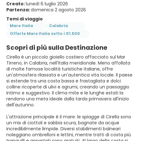
Creato:
lunedì 6 luglio 2026
Partenza:
domenica 2 agosto 2026
Temi di viaggio
Mare Italia
Calabria
Offerte Mare Italia sotto i €1.500
Scopri di più sulla Destinazione
Cirella è un piccolo gioiello costiero affacciato sul Mar
Tirreno, in Calabria, nell'Italia meridionale. Meno affollata
di molte famose località turistiche italiane, offre
un'atmosfera rilassata e un'autentica vita locale. Il paese
si estende tra una costa bassa e frastagliata e dolci
colline ricoperte di ulivi e agrumi, creando un paesaggio
intimo e suggestivo. Il clima mite e le lunghe estati la
rendono una meta ideale dalla tarda primavera all'inizio
dell'autunno.
L'attrazione principale è il mare: le spiagge di Cirella sono
un mix di ciottoli e sabbia scura, bagnate da acque
incredibilmente limpide. Diversi stabilimenti balneari
noleggiano ombrelloni e lettini, mentre tratti di costa più
tranquilli e appartati sono gratuiti. Al largo della costa si