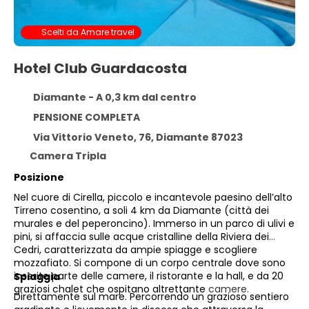
Scelti da Amare.travel
Hotel Club Guardacosta
Diamante - A 0,3 km dal centro
PENSIONE COMPLETA
Via Vittorio Veneto, 76, Diamante 87023
Camera Tripla
Posizione
Nel cuore di Cirella, piccolo e incantevole paesino dell’alto
Tirreno cosentino, a soli 4 km da Diamante (città dei
murales e del peperoncino). Immerso in un parco di ulivi e
pini, si affaccia sulle acque cristalline della Riviera dei
Cedri, caratterizzata da ampie spiagge e scogliere
mozzafiato. Si compone di un corpo centrale dove sono
inserite parte delle camere, il ristorante e la hall, e da 20
Spiaggia
graziosi chalet che ospitano altrettante
camere.
Direttamente sul mare. Percorrendo un grazioso sentiero