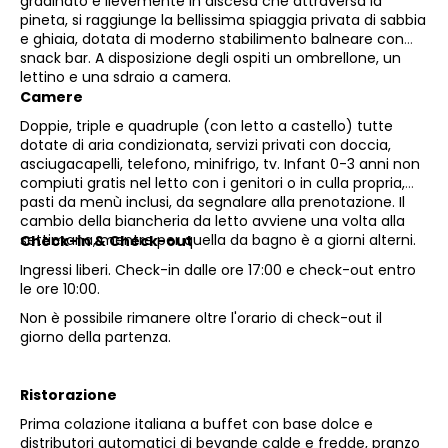
gradinato e lievemente in discesa che attraversa la
pineta, si raggiunge la bellissima spiaggia privata di sabbia
e ghiaia, dotata di moderno stabilimento balneare con
snack bar. A disposizione degli ospiti un ombrellone, un
lettino e una sdraio a camera.
Camere
Doppie, triple e quadruple (con letto a castello) tutte
dotate di aria condizionata, servizi privati con doccia,
asciugacapelli, telefono, minifrigo, tv. Infant 0-3 anni non
compiuti gratis nel letto con i genitori o in culla propria,
pasti da menù inclusi, da segnalare alla prenotazione. Il
cambio della biancheria da letto avviene una volta alla
settimana, mentre per quella da bagno è a giorni alterni.
Check-in & Check-out
Ingressi liberi. Check-in dalle ore 17:00 e check-out entro
le ore 10:00.
Non è possibile rimanere oltre l'orario di check-out il
giorno della partenza.
Ristorazione
Prima colazione italiana a buffet con base dolce e
distributori automatici di bevande calde e fredde, pranzo