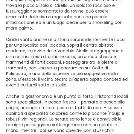
trova la piccola Isola di Cirella, un isolotto roccioso e
lussureggiante sormontato da rovine; può essere
ammirata dalla riva o raggiunta con una piccola
imbarcazione ed è un luogo ideale per lo snorkeling con
mare calmo.
Cirella vanta anche una storia sorprendentemente ricca
per una località così piccola. Sopra il centro abitato
moderno, le rovine della Vecchia Cirella si aggrappano a
una collina: i resti di antiche case, un'antica chiesa e
frammenti di fortificazioni. Passeggiare tra le pietre al
tramonto, con una vista panoramica sul Golfo di
Policastro, è una delle esperienze più suggestive della
zona. D'estate, il vicino teatro all'aperto ospita concerti ed
eventi culturali sotto le stelle.
Anche la gastronomia è un punto di forza. I ristoranti locali
sono specializzati in pesce fresco – pensate a pesce alla
griglia, acciughe fritte e pasta ai frutti di mare – spesso
abbinati a specialità calabresi come la piccante 'nduja e
robusti vini regionali. Le serate sono lente e conviviali: le
famiglie passeggiano sul lungomare con un gelato in
mano, mentre i bar servono aperitivi con stuzzichini