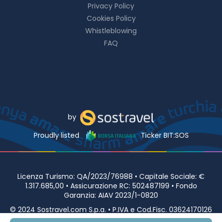
Privacy Policy
Cookies Policy
Whistleblowing
FAQ
by
Proudly listed
Ticker BIT:SOS
Licenza Turismo: QA/2023/76988 • Capitale Sociale: €
1.317.685,00 • Assicurazione RC: 502487199 • Fondo
Garanzia: AIAV 2023/1-0820
© 2024 Sostravel.com S.p.a. • P.IVA e Cod.Fisc. 03624170126
• Viale Europa 98 00144 ROMA