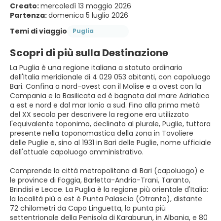
Creato:
mercoledì 13 maggio 2026
Partenza:
domenica 5 luglio 2026
Temi di viaggio
Puglia
Scopri di più sulla Destinazione
La Puglia è una regione italiana a statuto ordinario
dell'Italia meridionale di 4 029 053 abitanti, con capoluogo
Bari. Confina a nord-ovest con il Molise e a ovest con la
Campania e la Basilicata ed è bagnata dal mare Adriatico
a est e nord e dal mar Ionio a sud. Fino alla prima metà
del XX secolo per descrivere la regione era utilizzato
l'equivalente toponimo, declinato al plurale, Puglie, tuttora
presente nella toponomastica della zona in Tavoliere
delle Puglie e, sino al 1931 in Bari delle Puglie, nome ufficiale
dell'attuale capoluogo amministrativo.
Comprende la città metropolitana di Bari (capoluogo) e
le province di Foggia, Barletta-Andria-Trani, Taranto,
Brindisi e Lecce. La Puglia è la regione più orientale d'Italia:
la località più a est è Punta Palascìa (Otranto), distante
72 chilometri da Capo Linguetta, la punta più
settentrionale della Penisola di Karaburun, in Albania, e 80