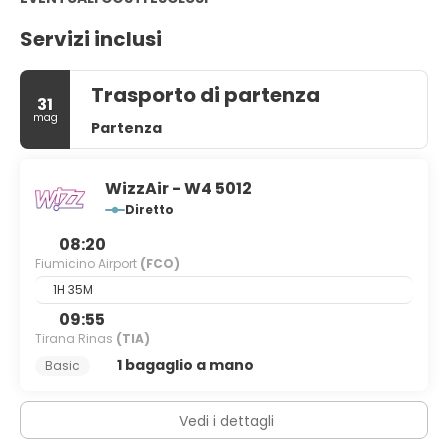
Servizi inclusi
Trasporto di partenza
31
mag
Partenza
WizzAir - W4 5012
Diretto
08:20
Fiumicino Airport
(FCO)
1H 35M
09:55
Tirana Rinas
(TIA)
1 bagaglio a mano
Basic
Vedi i dettagli