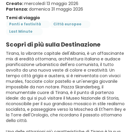
Creato:
mercoledì 13 maggio 2026
Partenza:
domenica 31 maggio 2026
Temi di viaggio
Ponti e festività
Città europee
Last Minute
Scopri di più sulla Destinazione
Tirana, la vibrante capitale dell'Albania, è un affascinante
mix di eredità ottomana, architettura italiana e audace
pianificazione urbanistica dell'era comunista, il tutto
avvolto da una nuova veste di colore e creatività. Un
tempo città grigia e austera, si è reinventata con vivaci
murales, facciate color pastello e un'energia giovanile
impossibile da non notare. Piazza Skanderbeg, il
monumentale cuore di Tirana, è il punto di partenza
ideale: da qui si può visitare il Museo Nazionale di Storia,
riconoscibile per il suo grandioso mosaico in stile realismo
socialista, e passeggiare verso la Moschea di Et'hem Bey e
la Torre dell'Orologio, che ricordano il passato ottomano
della città.
Una delle attrazioni più caratteristiche di Tirana è la sua