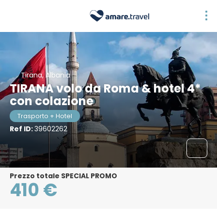
Tirana, Albania
TIRANA volo da Roma & hotel 4*
con colazione
Trasporto + Hotel
Ref ID:
39602262
Prezzo totale SPECIAL PROMO
410 €