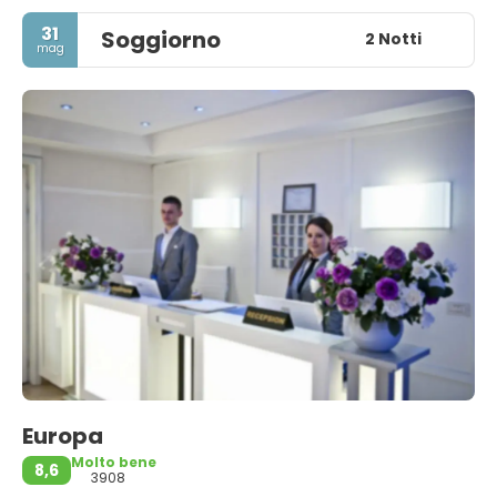
31
Soggiorno
2 Notti
mag
Europa
Molto bene
8,6
3908