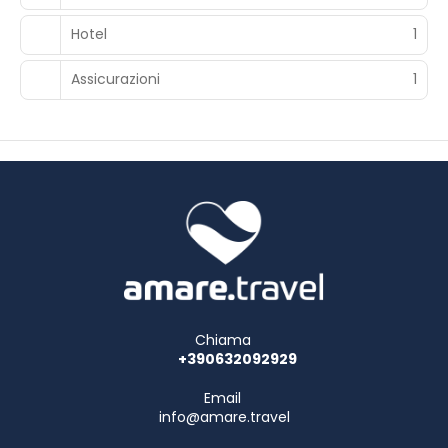
Hotel
1
Assicurazioni
1
Chiama
+390632092929
Email
info@amare.travel