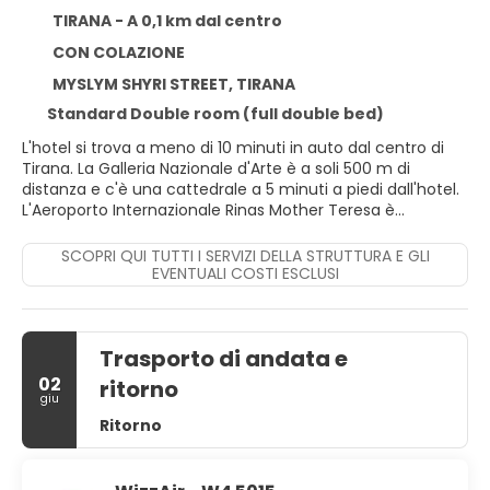
TIRANA - A 0,1 km dal centro
CON COLAZIONE
MYSLYM SHYRI STREET, TIRANA
Standard Double room (full double bed)
L'hotel si trova a meno di 10 minuti in auto dal centro di
Tirana. La Galleria Nazionale d'Arte è a soli 500 m di
distanza e c'è una cattedrale a 5 minuti a piedi dall'hotel.
L'Aeroporto Internazionale Rinas Mother Teresa è
raggiungibile in 25 minuti in auto. Questo è un hotel
confortevole con un'atmosfera tranquilla. L'hotel offre
SCOPRI QUI TUTTI I SERVIZI DELLA STRUTTURA E GLI
camere ben arredate. Gli ospiti possono gustare un drink
EVENTUALI COSTI ESCLUSI
presso il caffè e il bar e cenare nel ristorante.
Trasporto di andata e
02
ritorno
giu
Ritorno