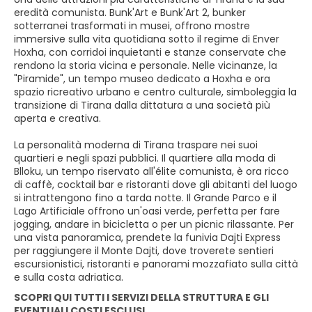
eredità comunista. Bunk'Art e Bunk'Art 2, bunker
sotterranei trasformati in musei, offrono mostre
immersive sulla vita quotidiana sotto il regime di Enver
Hoxha, con corridoi inquietanti e stanze conservate che
rendono la storia vicina e personale. Nelle vicinanze, la
"Piramide", un tempo museo dedicato a Hoxha e ora
spazio ricreativo urbano e centro culturale, simboleggia la
transizione di Tirana dalla dittatura a una società più
aperta e creativa.
La personalità moderna di Tirana traspare nei suoi
quartieri e negli spazi pubblici. Il quartiere alla moda di
Blloku, un tempo riservato all'élite comunista, è ora ricco
di caffè, cocktail bar e ristoranti dove gli abitanti del luogo
si intrattengono fino a tarda notte. Il Grande Parco e il
Lago Artificiale offrono un'oasi verde, perfetta per fare
jogging, andare in bicicletta o per un picnic rilassante. Per
una vista panoramica, prendete la funivia Dajti Express
per raggiungere il Monte Dajti, dove troverete sentieri
escursionistici, ristoranti e panorami mozzafiato sulla città
e sulla costa adriatica.
SCOPRI QUI TUTTI I SERVIZI DELLA STRUTTURA E GLI
EVENTUALI COSTI ESCLUSI