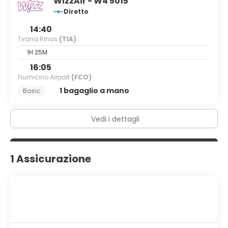
WizzAir - W4 5015
Diretto
14:40
Tirana Rinas
(TIA)
1H 25M
16:05
Fiumicino Airport
(FCO)
1 bagaglio a mano
Basic
Vedi i dettagli
1 Assicurazione