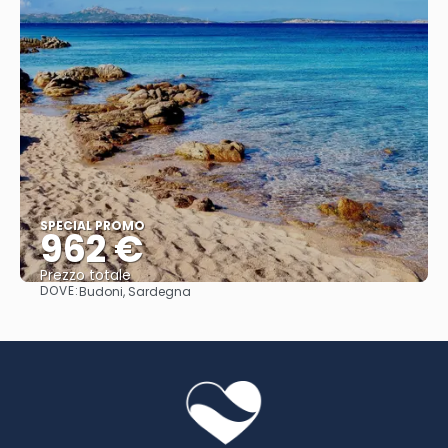
SPECIAL PROMO
962 €
Prezzo totale
DOVE:
Budoni, Sardegna
Vedere