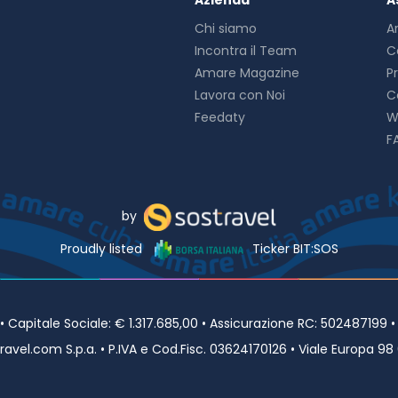
Azienda
A
Chi siamo
A
Incontra il Team
C
Amare Magazine
P
Lavora con Noi
C
Feedaty
W
F
by
Proudly listed
Ticker BIT:SOS
Capitale Sociale: € 1.317.685,00 • Assicurazione RC: 502487199 
avel.com S.p.a. • P.IVA e Cod.Fisc. 03624170126 • Viale Europa 