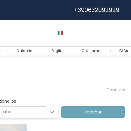
+390632092929
Help
Euro
Italiano
Accedi
Calabria
Puglia
Chi siamo
FAQs
Condividi
ionalità
Continua