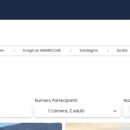
oni
Scegli un AMARECLUB
Sardegna
Sicilia
Numero Partecipanti:
Naz
1 Camera,
2 adulti