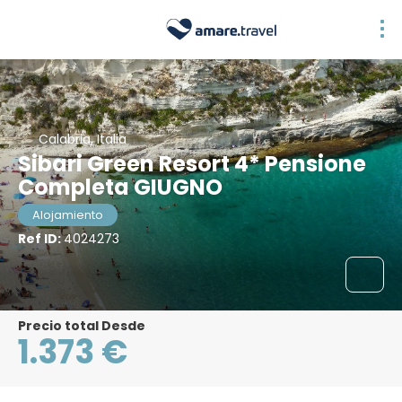
Calabria, Italia
Sibari Green Resort 4* Pensione
Completa GIUGNO
Alojamiento
Ref ID:
4024273
Precio total Desde
1.373 €