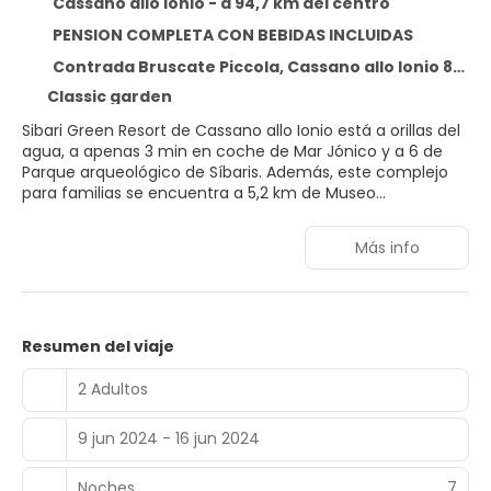
Cassano allo Ionio - a 94,7 km del centro
PENSION COMPLETA CON BEBIDAS INCLUIDAS
Contrada Bruscate Piccola, Cassano allo Ionio 87011
Classic garden
Sibari Green Resort de Cassano allo Ionio está a orillas del
agua, a apenas 3 min en coche de Mar Jónico y a 6 de
Parque arqueológico de Síbaris. Además, este complejo
para familias se encuentra a 5,2 km de Museo
Arqueológico Nacional de la Sibaritide y a 13,4 km de
Kartódromo Dino Falco.
Más info
Relájate bajo el sol de la playa privada o en una de las 2
piscinas al aire libre. Encontrarás además conexión a
Internet wifi gratis, una tienda de recuerdos y asistencia
turística (adquisición de entradas). Estarás en la playa en
Resumen del viaje
un abrir y cerrar de ojos gracias al servicio de transporte
gratuito.
2 Adultos
Te sentirás como en tu propia casa en cualquiera de las
9 jun 2024 - 16 jun 2024
460 habitaciones con aire acondicionado y frigorífico.
Para los momentos de ocio, tienes una digitales. El cuarto
de baño está provisto de ducha, artículos de higiene
Noches
7