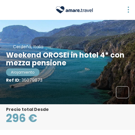
Cerdeña, Italia
Weekend OROSEI in hotel 4* con
mezza pensione
Alojamiento
Ref ID:
36079873
Precio total Desde
296 €