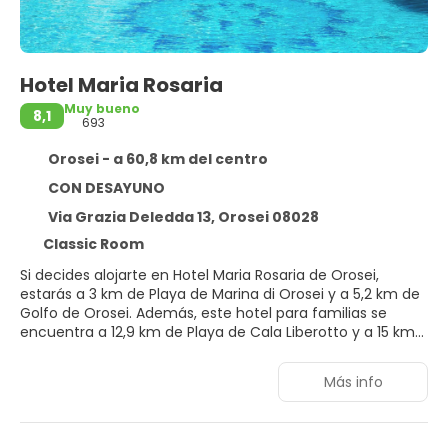
Hotel Maria Rosaria
Muy bueno
8,1
693
Orosei - a 60,8 km del centro
CON DESAYUNO
Via Grazia Deledda 13, Orosei 08028
Classic Room
Si decides alojarte en Hotel Maria Rosaria de Orosei,
estarás a 3 km de Playa de Marina di Orosei y a 5,2 km de
Golfo de Orosei. Además, este hotel para familias se
encuentra a 12,9 km de Playa de Cala Liberotto y a 15 km
de Playa Oasis de Bidderosa.
Más info
Elige entre las numerosas instalaciones recreativas
ofrecidas, que incluyen una piscina al aire libre y
bicicletas de alquiler. Este hotel de estilo mediterráneo
ofrece además conexión a Internet wifi (de pago),