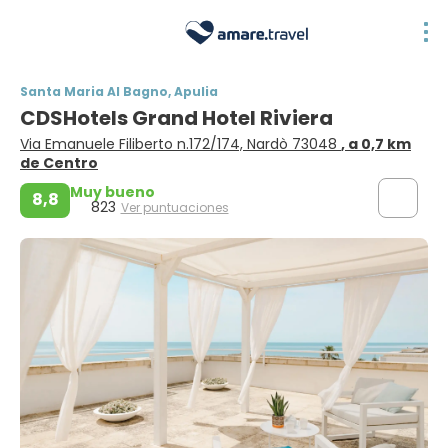
Santa Maria Al Bagno, Apulia
CDSHotels Grand Hotel Riviera
Via Emanuele Filiberto n.172/174, Nardò 73048
, a 0,7 km
de Centro
Muy bueno
8,8
823
Ver puntuaciones