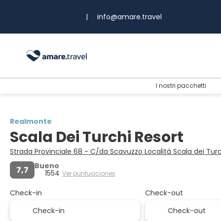
|
info@amare.travel
I nostri pacchetti
Realmonte
Scala Dei Turchi Resort
Strada Provinciale 68 - C/da Scavuzzo Località Scala dei Tu
Bueno
7,7
1554
Ver puntuaciones
Check-in
Check-out