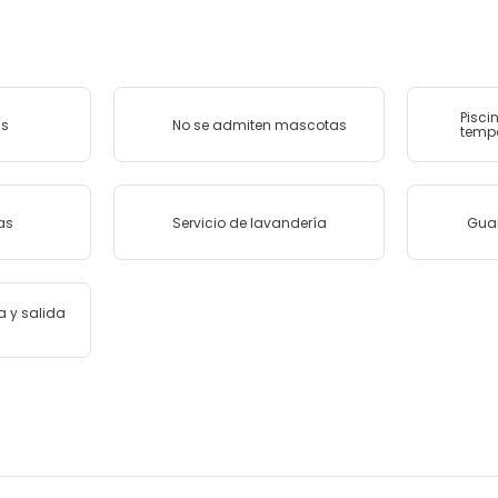
Piscin
as
No se admiten mascotas
temp
as
Servicio de lavandería
Gua
a y salida