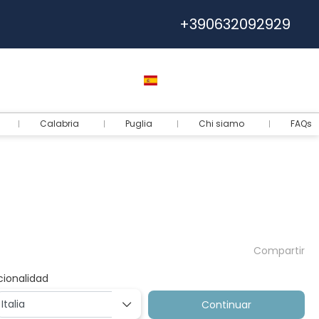
+390632092929
Ayuda
Euro
Español
Entrar
Calabria
Puglia
Chi siamo
FAQs
Compartir
cionalidad
Continuar