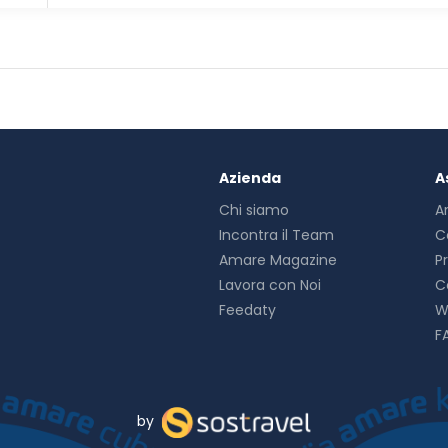
Azienda
A
Chi siamo
A
Incontra il Team
C
Amare Magazine
P
Lavora con Noi
C
Feedaty
W
F
by