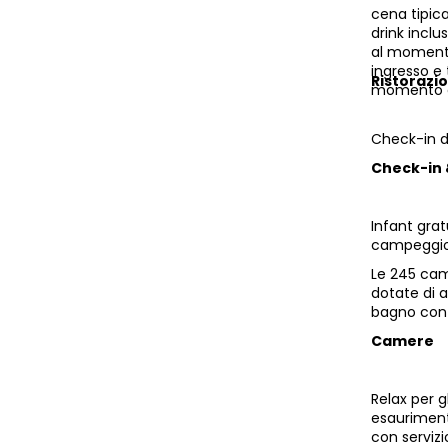
cena tipica
drink inclu
al momento
ingresso e 
Ristorazi
momento de
Check-in da
Check-in
Infant grat
campeggio d
Le 245 cam
dotate di a
bagno con 
Camere
Relax per g
esaurimento
con servizi