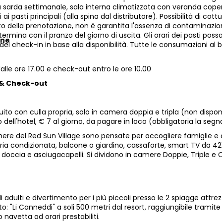
 sarda settimanale, sala interna climatizzata con veranda copert
si ai pasti principali (alla spina dal distributore). Possibilità di 
 della prenotazione, non è garantita l'assenza di contaminazion
termina con il pranzo del giorno di uscita. Gli orari dei pasti poss
one
l check-in in base alla disponibilità. Tutte le consumazioni al
lle ore 17.00 e check-out entro le ore 10.00
 & Check-out
uito con culla propria, solo in camera doppia e tripla (non disponibi
ell'hotel, € 7 al giorno, da pagare in loco (obbligatoria la segn
ere del Red Sun Village sono pensate per accogliere famiglie e 
ria condizionata, balcone o giardino, cassaforte, smart TV da 42"
doccia e asciugacapelli. Si dividono in camere Doppie, Triple e 
li adulti e divertimento per i più piccoli presso le 2 spiagge attr
: "Li Canneddi" a soli 500 metri dal resort, raggiungibile tramit
o navetta ad orari prestabiliti.