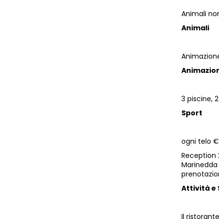
Animali n
Animali
Animazione 
Animazion
3 piscine,
Sport
ogni telo 
Reception 2
Marinedda a
prenotazio
Attività e 
Il ristoran