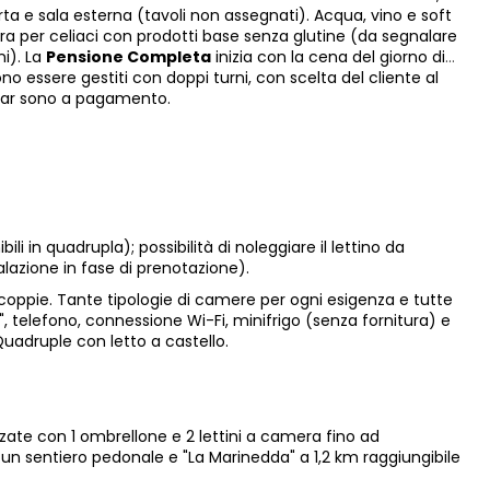
a e sala esterna (tavoli non assegnati). Acqua, vino e soft
cottura per celiaci con prodotti base senza glutine (da segnalare
i). La
Pensione Completa
inizia con la cena del giorno di
ono essere gestiti con doppi turni, con scelta del cliente al
 bar sono a pagamento.
li in quadrupla); possibilità di noleggiare il lettino da
alazione in fase di prenotazione).
coppie. Tante tipologie di camere per ogni esigenza e tutte
, telefono, connessione Wi-Fi, minifrigo (senza fornitura) e
Quadruple con letto a castello.
ezzate con 1 ombrellone e 2 lettini a camera fino ad
e un sentiero pedonale e "La Marinedda" a 1,2 km raggiungibile