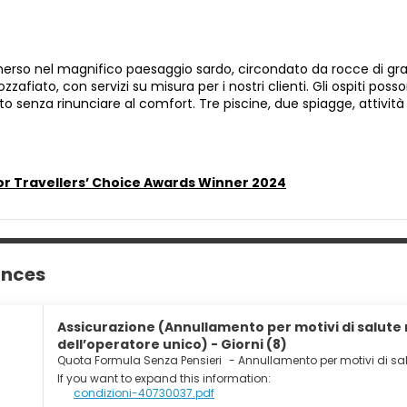
erso nel magnifico paesaggio sardo, circondato da rocce di gran
zafiato, con servizi su misura per i nostri clienti. Gli ospiti posso
o senza rinunciare al comfort. Tre piscine, due spiagge, attività r
or Travellers’ Choice Awards Winner 2024
ances
Assicurazione (Annullamento per motivi di salute n
dell’operatore unico) - Giorni (8)
Quota Formula Senza Pensieri
-
Annullamento per motivi di salu
If you want to expand this information:
condizioni-40730037.pdf