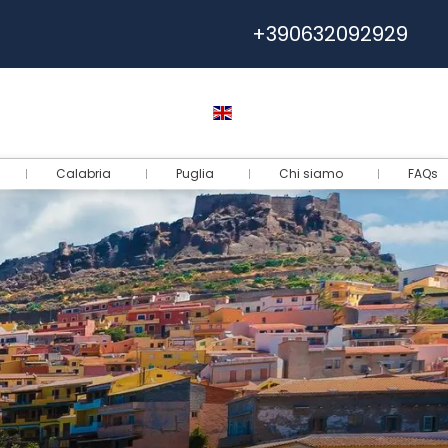
+390632092929
Help
Euro
English
Login
Calabria
Puglia
Chi siamo
FAQs