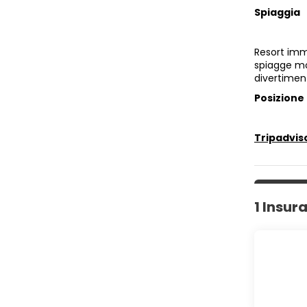
Spiaggia
Resort imm
spiagge moz
divertiment
Posizione
Tripadvis
1 Insur