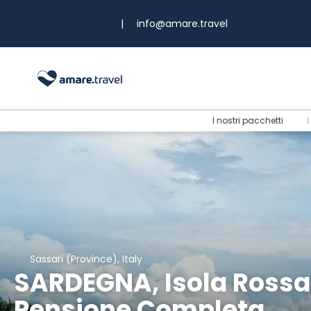
|
info@amare.travel
I nostri pacchetti
Sassari (Province), Italy
SARDEGNA, Isola Rossa
Pensione Completa