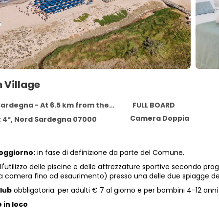
 Village
rdegna - At 6.5 km from the centre
FULL BOARD
Camera Doppia
 4*, Nord Sardegna 07000
soggiorno:
in fase di definizione da parte del Comune.
all'utilizzo delle piscine e delle attrezzature sportive secondo pr
 a camera fino ad esaurimento) presso una delle due spiagge del r
lub
obbligatoria: per adulti € 7 al giorno e per bambini 4-12 anni
 in loco