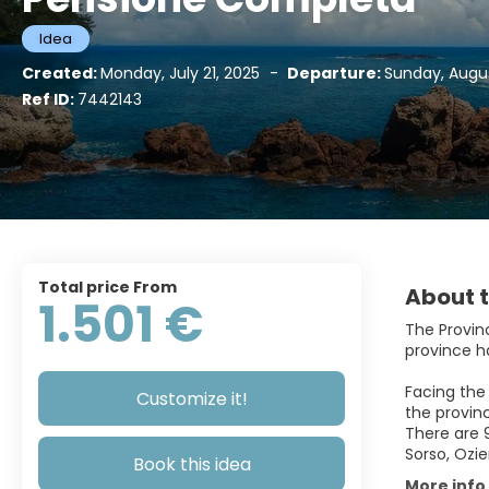
Idea
Created:
Monday, July 21, 2025
-
Departure:
Sunday, Augu
Ref ID:
7442143
Total price From
About t
1.501 €
The Provinc
province h
Facing the
Customize it!
the provinc
There are 9
Sorso, Ozie
Book this idea
More info