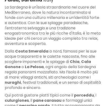
La Sardegna è un'isola straordinaria nel cuore del
Mediterraneo, dove la natura incontaminata si
fonde con una cultura millenaria e un’identità forte
e autentica. Con le sue spiagge paradisiache,
l'entroterra selvaggio e una tradizione
enogastronomica tra le più ricche d'Italia, è la meta
ideale per chi cerca un viaggio completo tra relax,
avventura e scoperta.
Dalla
Costa Smeralda
a nord, famosa per le sue
acque trasparenti e le calette nascoste, fino alle
scogliere imponenti e le spiagge di
Chia
,
Cala
Gonone
o
La Pelosa
, ogni angolo della Sardegna
regala panorami mozzafiato. Ma l’isola è molto più
di mare: villaggi antichi, siti archeologici come i
nuraghi
, festival tradizionali, e un senso di ospitalità
profondo e sincero.
Qui potrai gustare piatti tipici come il
porceddu
, i
culurgiones
, il
pane carasau
e formaggi unici
come il
pecorino sardo
. Il tutto accompagnato da