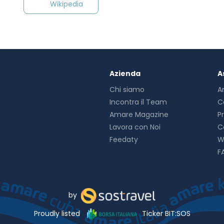
Wikipedia
Azienda
A
Chi siamo
A
Incontra il Team
C
Amare Magazine
P
Lavora con Noi
C
Feedaty
W
F
by
Proudly listed
Ticker BIT:SOS