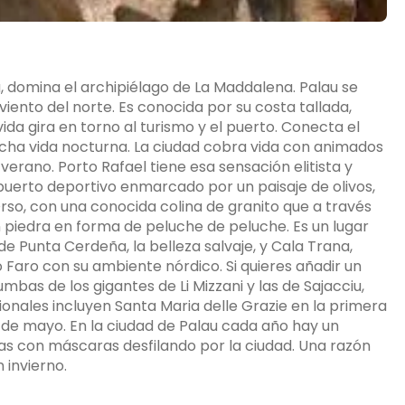
a, domina el archipiélago de La Maddalena. Palau se
iento del norte. Es conocida por su costa tallada,
vida gira en torno al turismo y el puerto. Conecta el
cha vida nocturna. La ciudad cobra vida con animados
verano. Porto Rafael tiene esa sensación elitista y
 puerto deportivo enmarcado por un paisaje de olivos,
rso, con una conocida colina de granito que a través
n piedra en forma de peluche de peluche. Es un lugar
 de Punta Cerdeña, la belleza salvaje, y Cala Trana,
 Faro con su ambiente nórdico. Si quieres añadir un
tumbas de los gigantes de Li Mizzani y las de Sajacciu,
egionales incluyen Santa Maria delle Grazie en la primera
 de mayo. En la ciudad de Palau cada año hay un
s con máscaras desfilando por la ciudad. Una razón
 invierno.