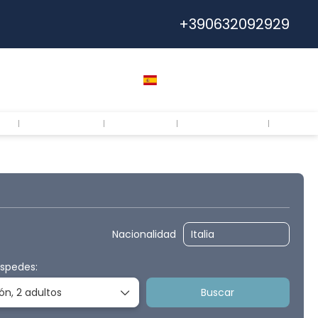
+390632092929
Ayuda
Euro
Español
Entrar
Calabria
Puglia
Chi siamo
FAQs
Transportes
Traslados
AI Trips
Nacionalidad
éspedes:
ión,
2 adultos
Buscar