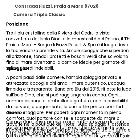
Contrada Fiuzzi, Praia a Mare 87028
Camera Tripla Classic
Posizione
Tra il blu cristallino della Riviera dei Cedri, la vista
mozzafiato dell’Isola Dino, e la maestosità del Pollino, il TH
Praia a Mare - Borgo di Fiuzzi Resort & Spa è il luogo dove
la tua vacanza prende vita. Ampie spiagge che si perdono
all’orizzonte, fondali protetti e boschi verdi che scivolano
fino al mare diventano la cornice ideale per giornate di
sole e ricordi indelebili.
Spiaggia
A pochi passi dalle camere, l’ampia spiaggia privata e
attrezzata accoglie chi ama il mare autentico. L’acqua,
limpida e trasparente, Bandiera Blu dal 2016, riflette la luce
sull’Isola Dino, che si può raggiungere in canoa. Ogni
camera dispone di ombrellone gratuito, con la possibilità
di riservare, a pagamento, le prime file per un comfort
ancora maggiore. Per goderti ogni momento in pieno
Camere
comfort, puoi portare con te le scarpette da mare o
Camere luminose, arredate con raffinatezza e delicate
trovarle nella boutique dell’Hotel. Sulla spiaggia ti attende
tonalità ispirate al mare, tutte con terrazzo, molte con
il Beach Bar, ideale per una pausa rilassante tra un tuffo e
vista mare, dotate di aria condizionata, Wi-Fi, TV, mini-
l’altro con lo sguardo rivolto al mare e all’orizzonte di Praia.