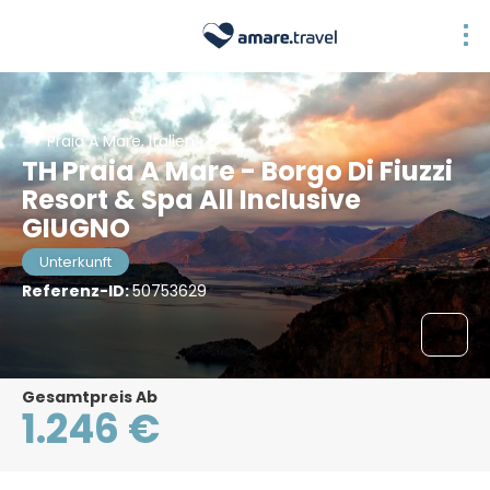
Praia A Mare, Italien
TH Praia A Mare - Borgo Di Fiuzzi
Resort & Spa All Inclusive
GIUGNO
Unterkunft
Referenz-ID:
50753629
Gesamtpreis Ab
1.246 €