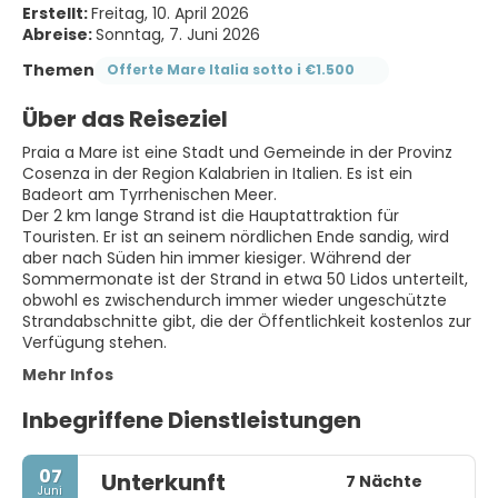
Erstellt:
Freitag, 10. April 2026
Abreise:
Sonntag, 7. Juni 2026
Themen
Offerte Mare Italia sotto i €1.500
Über das Reiseziel
Praia a Mare ist eine Stadt und Gemeinde in der Provinz
Cosenza in der Region Kalabrien in Italien. Es ist ein
Badeort am Tyrrhenischen Meer.
Der 2 km lange Strand ist die Hauptattraktion für
Touristen. Er ist an seinem nördlichen Ende sandig, wird
aber nach Süden hin immer kiesiger. Während der
Sommermonate ist der Strand in etwa 50 Lidos unterteilt,
obwohl es zwischendurch immer wieder ungeschützte
Strandabschnitte gibt, die der Öffentlichkeit kostenlos zur
Verfügung stehen.
Mehr Infos
Inbegriffene Dienstleistungen
07
Unterkunft
7 Nächte
Juni