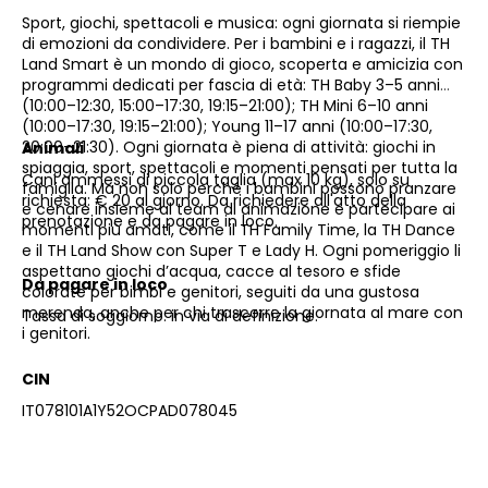
Sport, giochi, spettacoli e musica: ogni giornata si riempie
di emozioni da condividere. Per i bambini e i ragazzi, il TH
Land Smart è un mondo di gioco, scoperta e amicizia con
programmi dedicati per fascia di età: TH Baby 3–5 anni
(10:00–12:30, 15:00–17:30, 19:15–21:00); TH Mini 6–10 anni
(10:00–17:30, 19:15–21:00); Young 11–17 anni (10:00–17:30,
20:00–21:30). Ogni giornata è piena di attività: giochi in
Animali
spiaggia, sport, spettacoli e momenti pensati per tutta la
Cani ammessi di piccola taglia (max 10 kg), solo su
famiglia. Ma non solo perché i bambini possono pranzare
richiesta: € 20 al giorno. Da richiedere all'atto della
e cenare insieme al team di animazione e partecipare ai
prenotazione e da pagare in loco.
momenti più amati, come il TH Family Time, la TH Dance
e il TH Land Show con Super T e Lady H. Ogni pomeriggio li
aspettano giochi d’acqua, cacce al tesoro e sfide
Da pagare in loco
colorate per bimbi e genitori, seguiti da una gustosa
merenda, anche per chi trascorre la giornata al mare con
Tassa di soggiorno: in via di definizione.
i genitori.
CIN
IT078101A1Y52OCPAD078045