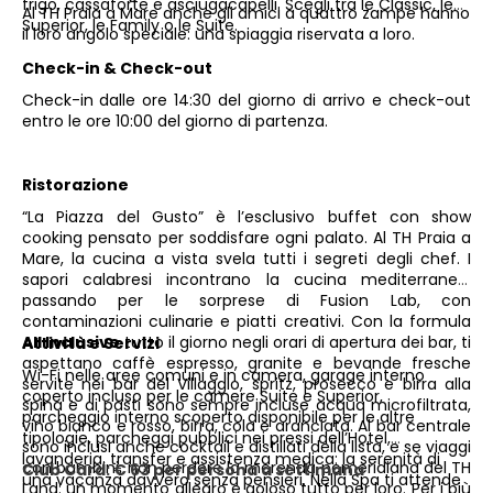
frigo, cassaforte e asciugacapelli. Scegli tra le Classic, le
Al TH Praia a Mare anche gli amici a quattro zampe hanno
Superior, le Family o le Suite.
il loro angolo speciale: una spiaggia riservata a loro.
Check-in & Check-out
Check-in
dalle ore 14:30 del giorno di arrivo e check-out
entro le ore 10:00 del giorno di partenza.
Ristorazione
“La Piazza del Gusto” è l’esclusivo buffet con show
cooking pensato per soddisfare ogni palato. Al TH Praia a
Mare, la cucina a vista svela tutti i segreti degli chef. I
sapori calabresi incontrano la cucina mediterranea,
passando per le sorprese di Fusion Lab, con
contaminazioni culinarie e piatti creativi. Con la formula
All Inclusive
tutto il giorno negli orari di apertura dei bar, ti
Attività e Servizi
aspettano caffè espresso, granite e bevande fresche
Wi-Fi nelle aree comuni e in camera, garage interno
servite nei bar del Villaggio, spritz, prosecco e birra alla
coperto incluso per le camere Suite e Superior,
spina e ai pasti sono sempre incluse acqua microfiltrata,
parcheggio interno scoperto disponibile per le altre
vino bianco e rosso, birra, cola e aranciata. Al bar centrale
tipologie, parcheggi pubblici nei pressi dell’Hotel,
sono inclusi anche cocktail e distillati della lista, e se viaggi
lavanderia, transfer e assistenza medica: la serenità di
con bambini, non perdere la merenda pomeridiana del TH
Club Card: € 63 per persona a settimana
una vacanza davvero senza pensieri. Nella Spa ti attende
Land: un momento allegro e goloso tutto per loro. Per i più