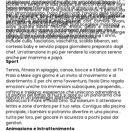
un percorso rigenerante tra docce emozionali, bagno
obbligatoria dai 3 anni compiuti, da regolarsi all'atto della
piccoli c’è sempre la sala pappe, per accompagnare ogni
turco, sauna finlandese, doccia di ghiaccio e una piscina
prenotazione
pasto in serenità. Per una pausa rigenerante, il Barracuda
con idromassaggio. Dopo il percorso, l’angolo delle tisane
Bar ti accoglie con moderne sedute a bordo vasca e
Thinky Card: € 30 per bambino al giorno obbligatoria
ti accoglie con infusi profumati e rigeneranti. E per un
un’ampia e raffinata area interna con comodi divani,
per l'intera durata del soggiorno;
momento ancora più speciale, puoi scegliere massaggi
dove gustare bibite fresche, snack, gelati e cocktail in
individuali o di coppia e trattamenti estetici per viso e
per i bambini 0-2 anni non compiuti per i servizi a loro
ogni momento della giornata. Se hai intolleranze o allergie
corpo. Thinky Card: dedicata ai bambini da 0 a 1 anno,
dedicati, da regolarsi all’atto della prenotazione
segnalacelo al momento della prenotazione.
include culla, fasciatoio, vaschetta, scalda biberon, set
cortesia baby e servizio pappa giornaliero preparato dagli
chef. Un’attenzione in più per rendere la vacanza serena
anche per mamma e papà.
Sport
Tennis, fitness in spiaggia, canoe, bocce e il biliardo: al TH
Praia a Mare ogni giorno è un invito al movimento e al
divertimento. E per chi ama l’avventura, l’Isola Dino regala
emozioni uniche tra immersioni subacquee, parapendio,
rafting e trekking: esperienze che uniscono adrenalina e
La piscina del Borgo di Fiuzzi si apre su un panorama che
natura in un paesaggio spettacolare.
abbraccia il mare e l’Isola Dino. Sul solarium ti attendono
lettini e zone d’ombra per il tuo relax. Contigua alla piscina
principale, i bambini si potranno divertire in una piscina
tutta per loro, per giocare in sicurezza a pochi passi dai
genitori.
Animazione e Intrattenimento