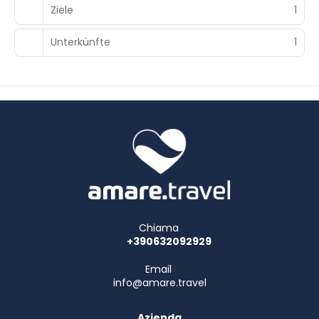
Ziele
1
an der Rezeption. Vor Ort gibt es Folgendes: Parken ohne
Service (kostenlos).
Unterkünfte
1
Chiama
+390632092929
Email
info@amare.travel
Azienda