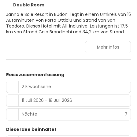
Double Room
Janna e Sole Resort in Budoni liegt in einem Umkreis von 15
Autominuten von Porto Ottiolu und Strand von San
Teodoro. Dieses Hotel mit All-inclusive-Leistungen ist 17,5
km von Strand Cala Brandinchi und 34,2 km von Strand
Porto Istana entfernt.
Mehr Infos
Entspann dich am Privatstrand oder profitiere von
folgenden Freizeiteinrichtungen: Außenpool und
Fitnessmöglichkeiten.
Fühl dich in einem der 276 klimatisierten Zimmer mit
Reisezusammenfassung
Minibar wie zu Hause. Die Zimmer haben eigene Balkone
oder Patios. Fernseher mit Satellitenempfang lassen keine
2 Erwachsene
Langeweile aufkommen. Die Badezimmer bieten Duschen
und Bidets.
11 Juli 2026 - 18 Juli 2026
Lass den Tag bei einem Drink an der Bar/Lounge oder
Poolbar ausklingen. Ein inbegriffenes Frühstücksbuffet
Nächte
7
wird täglich von 08:00 Uhr bis 10:00 Uhr angeboten.
Diese Idee beinhaltet
Zum Angebot gehören eine rund um die Uhr besetzte
Rezeption, eine Gepäckaufbewahrung und ein Tresorfach