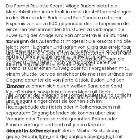
Die Formel Roulette Secret Village Budoni bietet die
Möglichkeit den Aufenthalt in einer der 4-Sterne-Anlagen
in den Gemeinden Budoni und San Teodoro mit einer
Ersparnis von bis zu 50% gegenüber den Listenpreisen der
einzelnen teilnehmenden Strukturen zu verbringen Die
Zuweisung der Anlage wird von Amaretravel 48 Stunden
vor Beginn des Aufenthalts mitgeteilt Die Resorts sind alle
Strand
leicht vom Flughafen und Hafen von Olbia aus erreichbar
Die Anlagen sind zwischen 200 m und 1500 m vom Strand
und verfügen alle über einen ausgestatteten Privatstrand
entfernt Sonnenschirme und Liegestühle oder
einen Pool und zahlreiche weitere Dienstleistungen die
Sonnenstühle stehen nach Verfügbarkeit bereit Der
Ihren Urlaub einzigartig machen werden
Strand ist über einen Fußweg oder falls vorgesehen mit
einem Shuttle-Service erreichbar Die meisten Strände der
Gegend darunter die von Porto Ottiolu Budoni und San
Teodoro zeichnen sich durch weißen Sand oder Sand-
Zimmer
Kies-Gemisch sowie kristallklares Meer mit flach
Alle Zimmer der Anlagen der Formel Roulette sind schlicht
abfallendem Meeresboden aus ideal für das Baden von
und elegant eingerichtet sie können sich im
Kindern
Hauptgebäude des Hotels oder in Reihenhäusern mit
separatem Eingang befinden sie können über eine
Veranda oder Terrasse nicht garantiert Balkon oder
Fenster verfügen und sind mit jedem Komfort
ausgestattet Fernseher Telefon Minibar Bestückung
Check-in & Check-out
gegen Gebühr Safe und Klimaanlage privates Bad mit