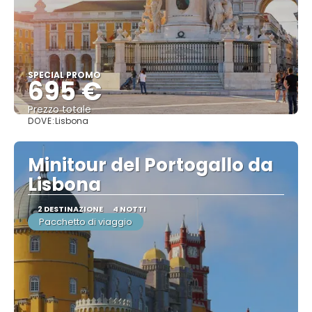
SPECIAL PROMO
695 €
Prezzo totale
DOVE:
Lisbona
Vedere
Minitour del Portogallo da
Lisbona
2 DESTINAZIONE
4 NOTTI
Pacchetto di viaggio