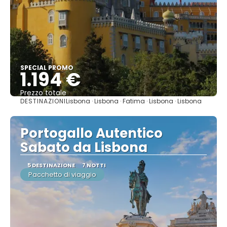
SPECIAL PROMO
1.194 €
Prezzo totale
DESTINAZIONI
Lisbona · Lisbona · Fatima · Lisbona · Lisbona
Vedere
Portogallo Autentico
Sabato da Lisbona
5 DESTINAZIONE
7 NOTTI
Pacchetto di viaggio