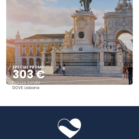
SPECIAL PROMO
303 €
Prezzo totale
DOVE:
Lisbona
Vedere