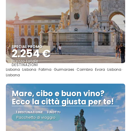
SPECIAL PROMO
2.254 €
Prezzo totale
DESTINAZIONI
Vedere
Lisbona · Lisbona · Fatima · Guimaraes · Coimbra · Evora · Lisbona ·
Lisbona
Mare, cibo e buon vino?
Ecco la città giusta per te!
1 DESTINAZIONE
3 NOTTI
Pacchetto di viaggio