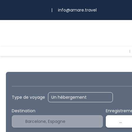
|
info@amare.travel
I nostri pacchetti
Hébergements
Transport + Hébergement
Circ
Type de voyage
Destination
Enregistrem