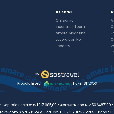
Azienda
A
Chi siamo
A
Incontra il Team
C
Amare Magazine
P
Lavora con Noi
C
Feedaty
W
F
by
Proudly listed
Ticker BIT:SOS
Capitale Sociale: € 1.317.685,00 • Assicurazione RC: 502487199 
avel.com S.p.a. • P.IVA e Cod.Fisc. 03624170126 • Viale Europa 