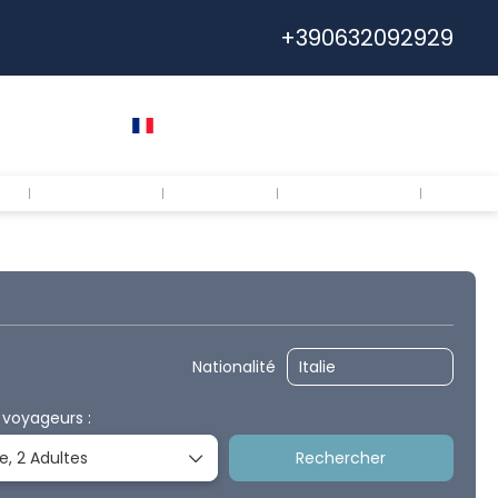
+390632092929
e
Euro
Français
Connectez-vous
Calabria
Puglia
Chi siamo
FAQs
oiture
Transports
Transferts
Voyages IA
Nationalité
 voyageurs :
e,
2 Adultes
Rechercher