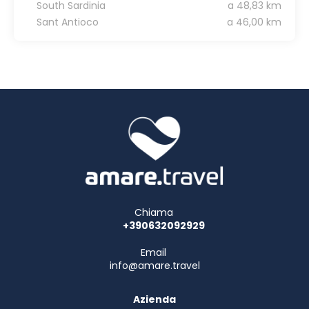
South Sardinia
a 48,83 km
Sant Antioco
a 46,00 km
Chiama
+390632092929
Email
info@amare.travel
Azienda