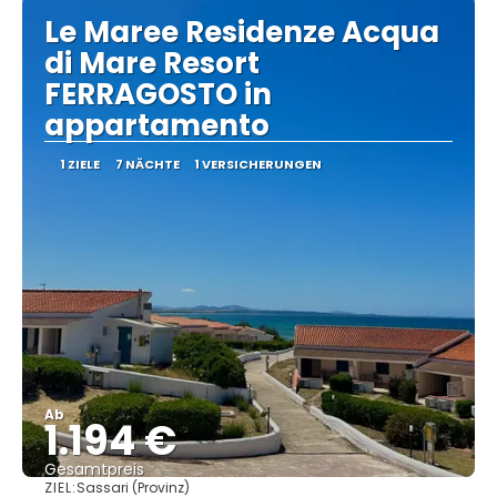
Le Maree Residenze Acqua
di Mare Resort
FERRAGOSTO in
appartamento
1 ZIELE
7 NÄCHTE
1 VERSICHERUNGEN
Ab
1.194 €
Gesamtpreis
ZIEL:
Sassari (Provinz)