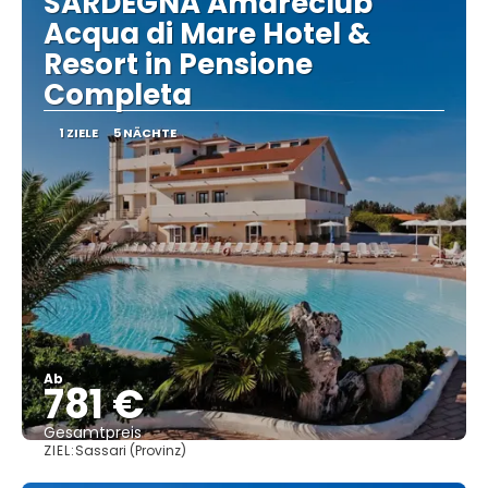
SARDEGNA Amareclub
Acqua di Mare Hotel &
Resort in Pensione
Completa
1 ZIELE
5 NÄCHTE
Ab
781 €
Gesamtpreis
ZIEL:
Sassari (Provinz)
Sehen