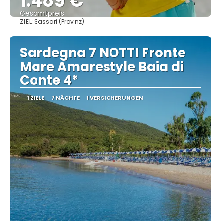
1.489 €
Gesamtpreis
ZIEL:
Sassari (Provinz)
Sehen
Sardegna 7 NOTTI Fronte
Mare Amarestyle Baia di
Conte 4*
1 ZIELE
7 NÄCHTE
1 VERSICHERUNGEN