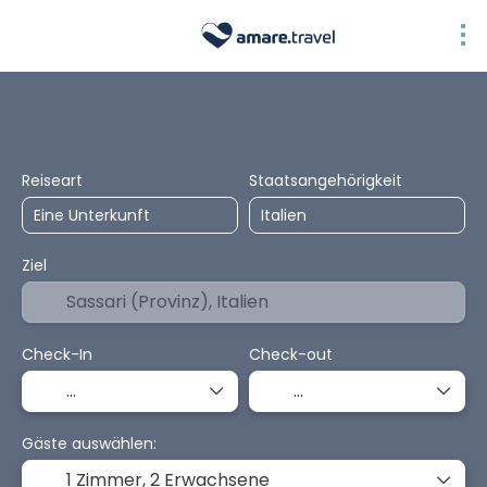
Unterkunft
Anreise + Unterkunft
Pakete
Mehre
Reiseart
Staatsangehörigkeit
Ziel
Check-In
Check-out
Gäste auswählen:
1 Zimmer,
2 Erwachsene