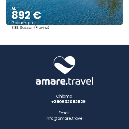
Ab
892 €
Gesamtpreis
ZIEL:
Sassari (Provinz)
Sehen
Chiama
+390632092929
Email
info@amare.travel