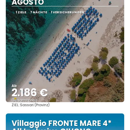
AGOSTO
1 ZIELE
7 NÄCHTE
1 VERSICHERUNGEN
Ab
2.186 €
Gesamtpreis
ZIEL:
Sassari (Provinz)
Sehen
Villaggio FRONTE MARE 4*