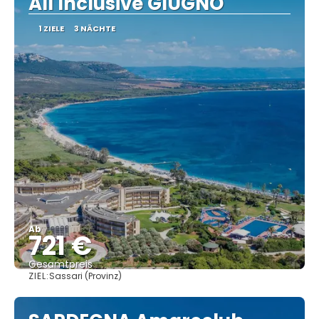
All Inclusive GIUGNO
1 ZIELE
3 NÄCHTE
Ab
721 €
Gesamtpreis
ZIEL:
Sassari (Provinz)
Sehen